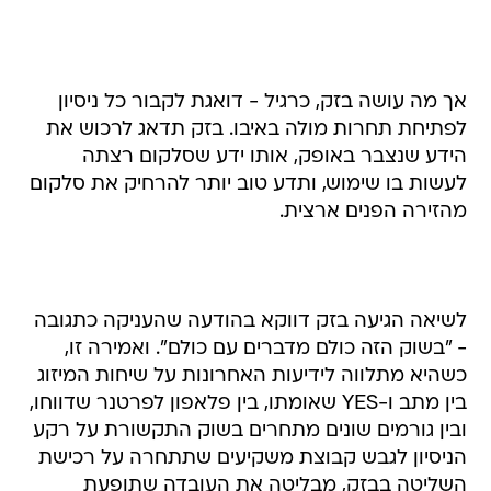
אך מה עושה בזק, כרגיל - דואגת לקבור כל ניסיון
לפתיחת תחרות מולה באיבו. בזק תדאג לרכוש את
הידע שנצבר באופק, אותו ידע שסלקום רצתה
לעשות בו שימוש, ותדע טוב יותר להרחיק את סלקום
מהזירה הפנים ארצית.
לשיאה הגיעה בזק דווקא בהודעה שהעניקה כתגובה
- "בשוק הזה כולם מדברים עם כולם". ואמירה זו,
כשהיא מתלווה לידיעות האחרונות על שיחות המיזוג
בין מתב ו-YES שאומתו, בין פלאפון לפרטנר שדווחו,
ובין גורמים שונים מתחרים בשוק התקשורת על רקע
הניסיון לגבש קבוצת משקיעים שתתחרה על רכישת
השליטה בבזק, מבליטה את העובדה שתופעת
ה"כולם מדברים עם כולם" הפכה שגורה בקרב
חברות מתחרות בשוק ומאיימת לאכול כל חלקה