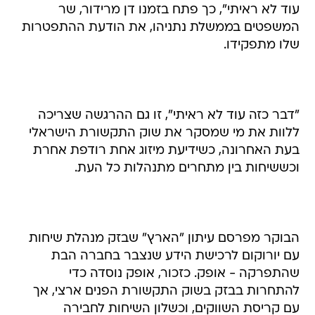
שלו מתפקידו.
"דבר כזה עוד לא ראיתי", זו גם ההרגשה שצריכה
ללוות את מי שמסקר את שוק התקשורת הישראלי
בעת האחרונה, כשידיעת מיזוג אחת רודפת אחרת
וכששיחות בין מתחרים מתנהלות כל העת.
הבוקר מפרסם עיתון "הארץ" שבזק מנהלת שיחות
עם יורוקום לרכישת הידע שנצבר בחברה הבת
שהתפרקה - אופק. כזכור, אופק נוסדה כדי
להתחרות בבזק בשוק התקשורת הפנים ארצי, אך
עם קריסת השווקים, וכשלון השיחות לחבירה
משותפת עם סלקום, היא נאלצה לוותר על רישיון
המפ"א (מפעיל פנים ארצי) בו החזיקה, ולמעשה