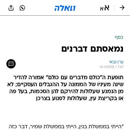
כסף
נמאסתם דברנים
ערן גבאי
14.1.2002 / 7:47
תופעת ה"כולם מדברים עם כולם" אמורה להדיר
שינה מעיניו של הממונה על ההגבלים העסקיים; לא
מן הנמנע שעלולות להירקם להן הסכמות, בעל פה
או בקריצת עין, שעלולות לפגוע בצרכן
"הייתי בממשלת בגין, הייתי בממשלת שמיר, דבר כזה
עוד לא ראיתי", כך פתח בזמנו דן מרידור, שר
המשפטים בממשלת נתניהו, את הודעת ההתפטרות