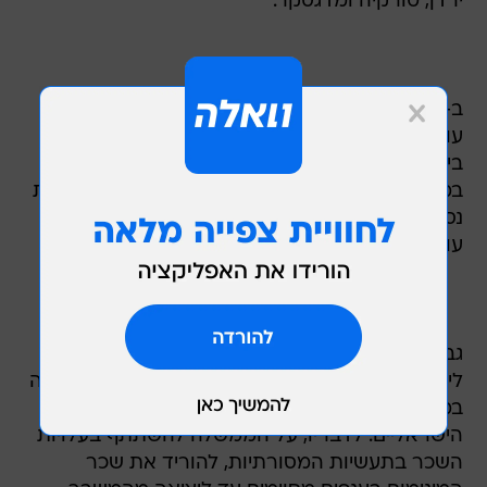
ירדן, טורקיה ומדגסקר.
ב-2001 ספג ענף הטקסטיל פיטורים של כ-3,000
עובדים, ירידה של 52% בהשקעות, ירידה של 9%
ביצוא - ל-1.15 מיליארד דולר - וירידה של 4%
במכירות - ל-2.6 מיליארד דולר. בשנתיים האחרונות
נסגרו כ-80 מפעלי טקסטיל. מ-96' פוטרו 14 אלף
עובדים בענף, המעסיק כיום כ-31 אלף עובדים.
גבאי הביע דאגה עקב היבוא הגדל מסין, שעמה אין
לישראל הסכם סחר, ועקב הצטיידות משרדי ממשלה
במוצרי טקסטיל מהמזרח הרחוק כתחליף למוצרים
הישראליים. לדבריו, על הממשלה להשתתף בעלויות
השכר בתעשיות המסורתיות, להוריד את שכר