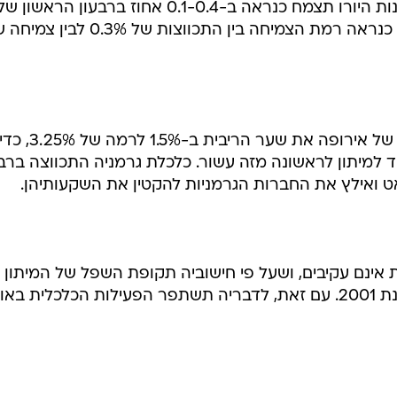
הנציבות מסרה שכלכלתן של 12 מדינות היורו תצמח כנראה ב-0.1-0.4 אחוז ברבעון הראשון ש
2002. ברבעון הרביעי של 2001 נעה כנראה רמת הצמיחה בין התכווצות של 0.3% ל
בשנה שעברה הפחית הבנק המרכזי של אירופה את שער הריבית ב-1.5% לרמה של 3.25%, כ
 למיתון לראשונה מזה עשור. כלכלת גרמניה התכווצה ברבע
ט ואילץ את החברות הגרמניות להקטין את השקעותיהן.
ת אינם עקיבים, ושעל פי חישוביה תקופת השפל של המיתון
האחרון אירעה ברבעון הרביעי של שנת 2001. עם זאת, לדבריה תשתפר הפעילות הכלכלית בא