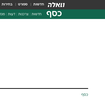
חדשות
ספורט
בחירות
כסף
חדשות
צרכנות
דעות
מגזי
החלטות פיננסיות
בדיקת מוצרים
חדשות מהמדף
השוואת מחירים
צרכנות פיננסית
כסף