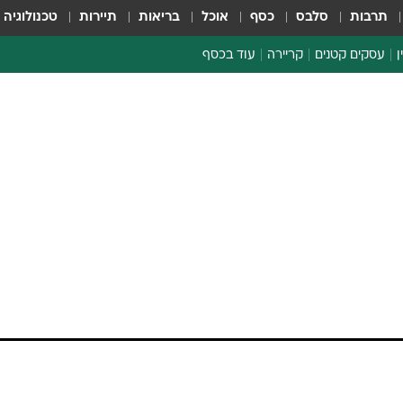
תרבות
סלבס
כסף
אוכל
בריאות
תיירות
טכנולוגיה
ן
עסקים קטנים
קריירה
עוד בכסף
חינוך פיננסי
כסף עולמי
דין וחשבון
קריפטו
הלאונג'
ספורט ביזנס