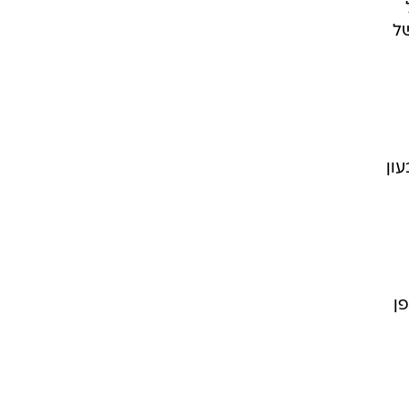
ל
בין צמיחה של
די
ון
ופן