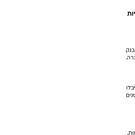
בנק
ים קיבלו
ר מימוש של 4.5 דולרים, אותן יוכלו לממש ב-4 השנים
ת,