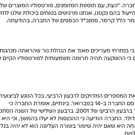
חברה. "כעת, עם תוספת המזומנים, פורטפוליו המוצרים שלנ
ייעול בהם נקטנו, אנחנו מרגישים בטוחים ביכולת שלנו לחז
ר כי במזרחי מעריכים מאוד את הנהלת נור שהראתה מנהגות
ים כי ההשקעה תהיה תרומה משמעותית לפורטפוליו הקיים 
ת המספרים המדויקים לרבעון הרביעי, בכל הנוגע לביצועיה
הכספיים: את הדו"חות המלאים תפרסם החברה ב-14 בפברואר. בינתיים, אומרת החברה כי
ההכנסות יסתכמו ב-28.5 מיליון דולר ברבעון הרביעי של 2001. ברבעון השלישי של השנה 
של החברה ב-30.1 מיליון דולר. החברה הודיעה כי ההכנסות לא יעלו בהמשך, וכי היא
חה היא שאם יהיה שיפור בשורה העליונה הוא לא יהיה בגל
יות.