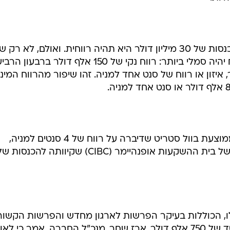
למעשה, החברה קיוותה כי ברמת הכנסות של 30 מיליון דולר היא תהיה רווחית. ואולם, לא ר
לא הגיעה לרמה זו, הרווח עליו תדווח יהיה סמלי ביותר: רווח נקי של 150 אלף דולר ברבע
איזון או רווח של סנט אחד למניה. זהו שיפור מהרווח המינו
התוצאות הללו נמוכות מהתחזית הממוצעת בוול סטריט שדיברה על רווח של 4 סנטים למניה,
ונמוכות בשורת ההכנסות מהתחזית של בית ההשקעות אופנהיימר (CIBC) שקיוותה להכנסות 
, הכוללות בעיקר הפרשות לארגון מחדש והפרשות הקשור
לפיטורי העובדים, נור תדווח על הפסד של 750 אלף דולר. ארז שחר, מנכ"ל החברה, אמר כי לא