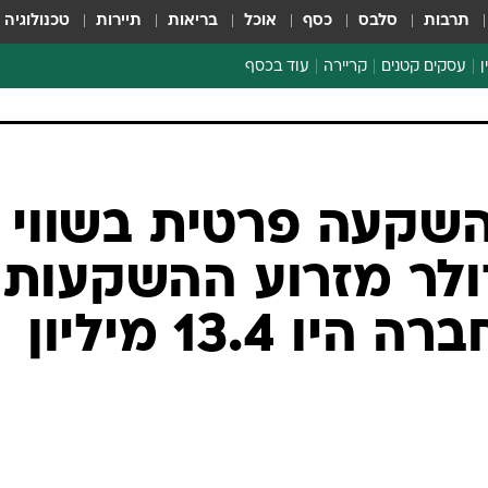
תרבות
סלבס
כסף
אוכל
בריאות
תיירות
טכנולוגיה
ן
עסקים קטנים
קריירה
עוד בכסף
חינוך פיננסי
כסף עולמי
דין וחשבון
קריפטו
השקעה פרטית בשווי
הלאונג'
ון דולר מזרוע ההשקעות
ספורט ביזנס
של מזרחי; לחברה היו 13.4 מיליון