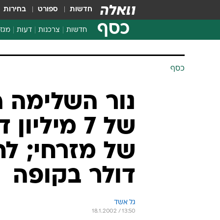
חדשות
ספורט
בחירות
כסף
חדשות
צרכנות
דעות
מגזי
החלטות פיננסיות
בדיקת מוצרים
כסף
חדשות מהמדף
השוואת מחירים
נור השלימה 
צרכנות פיננסית
של 7 מילי
דולר בקופה
גל אשד
18.1.2002 / 13:50