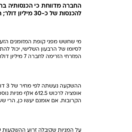
להכנסות של כ-30 מיליון דולר; הרווח ברבעון - 150 אלף דולר, לפני הוצאות חד פעמיות
לסיומו של הרבעון השלישי, יכול ל
המזרחי הזרימה לחברה 7 מיליון דולר בהנפקה פרטית תמורת 2.33 מיליון מניות רגילות של החברה.
הקרובות. אם אומנם יעשו כן, הרי ששווי ההשקעה יו
על המניות שקיבלה זרוע ההשקעות ש