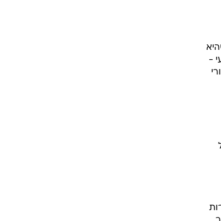
ק שהיא
ון הרביעי -
רי
של
ות
ור