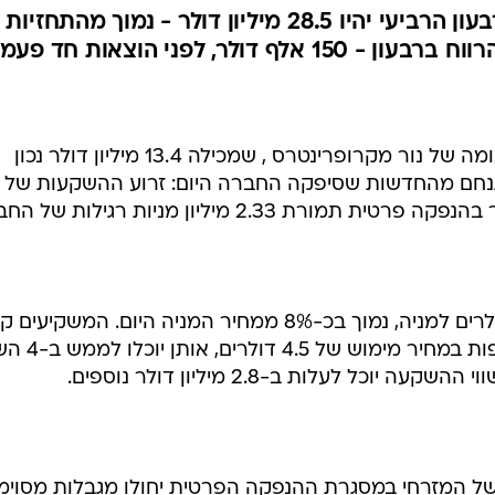
החברה מדווחת כי הכנסותיה ברבעון הרביעי יהיו 28.5 מיליון דולר - נמוך מהתחזיות
מי שחשש מפני קופת המזומנים הזעומה של נור מקרופרינטרס , שמכילה 13.4 מיליון דולר נכון
התנחם מהחדשות שסיפקה החברה היום: זרוע ההשקעות של 
ההשקעה נעשתה לפי מחיר של 3 דולרים למניה, נמוך בכ-8% ממחיר המניה היום. המשקיע
אופציה לרכוש 612.5 אלף מניות נוספות במחי
כל לעלות ב-2.8 מיליון דולר נוספים.
ל המזרחי במסגרת ההנפקה הפרטית יחולו מגבלות מסוימו