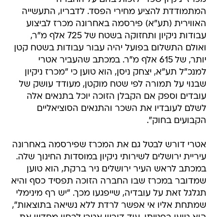
המתמודדת להציע מחירי הפסד. לדבריו, התעשייה
האווירית (תע"א) פירסמה באחרונה מכרז לביצוע
עבודות ניקיון ותחזוקה בשטח של 725 אלף מ"ר,
ואולם התשלום בפועל יהיה עבור עבודות בשטח קטן
יותר, של 615 אלף מ"ר. במכתב שהעביר אטרי
למנכ"ל תע"א, יצחק ניסן, הוא טוען כי "מכרז ניקיון
שבנוי על תמורה לפי שטח מוקטן, מעודד עושק של
עובדים וספק אם הקבלן הזוכה יוכל בתנאים אלה
לשלם לעובדיו את השכר והתנאים הסוציאליים
הקבועים בחוק".
אטרי דורש לבטל גם את המכרז שפירסמה באחרונה
עיריית ירושלים לשירותי ניקיון במוסדות החינוך שלה.
במכתב לראש העיר ירושלים ניר ברקת, הוא טוען
שמדובר במכרז שבו החברה הזוכה תפסיד כסף והיא
תגלגל זאת על עובדיה, שייפגעו מכך. "יש רף מינימלי
שמתחת אליו אי אפשר לרדת ללא נשיאה בתוצאות",