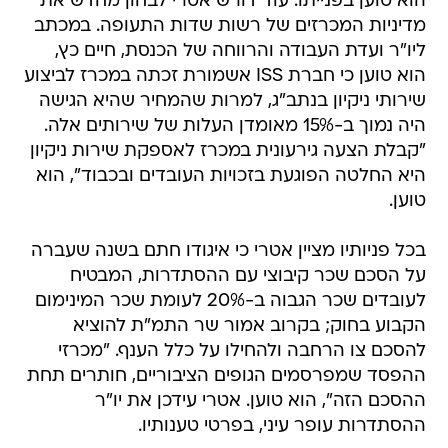
הוא טוען בפנייתו. עוד דורש אטרי לבחון מחדש את
מדיניות המכרזים של רשות שדות התעופה. במכתב
ליו"ר ועדת העבודה והרווחה של הכנסת, חיים כץ,
הוא טוען כי חברת ISS אשמורת זכתה במכרז לביצוע
שירותי ניקיון בנתב"ג, למרות שהמחיר שהיא הגישה
היה נמוך ב-15% מאומדן העלות של שירותים אלה.
"קבלת הצעה גירעונית במכרז לאספקת שירות ניקיון
היא החלטה הפוגעת בזכויות העובדים ובכבוד", הוא
טוען.
בכל פניותיו מציין אטרי כי איגודו חתם בשנה שעברה
על הסכם שכר קיבוצי עם ההסתדרות, המבטיח
לעובדים שכר הגבוה ב-20% לעומת שכר המינימום
הקבוע בחוק; בקרוב אמור שר התמ"ת להוציא
להסכם צו הרחבה ולהחילו על כלל הענף. "מכרזי
ההפסד שמפרסמים הגופים הציבוריים, חותרים תחת
ההסכם הזה", הוא טוען. אטרי עידכן את יו"ר
ההסתדרות עופר עיני, בפרטי טענותיו.