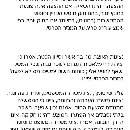
ההצעה, דהיינו השאלה אם ההצעה אינה פוגעת
בחוקי יסוד, בהם חוק חופש הקניין וחופש
ההתקשרות (בחוזים), במיוחד אם החוק יוחל, כפי
שמציע ח"כ פרץ, על המגזר הפרטי.
נציגות האוצר, מגי בר אשר וסיוון הכטר, אמרו כי
יצירת רף מלאכותי תגרום לשכר גבוה שכל המשק
ישאף להגיע אליו; כוחות השוק ימשיכו ממילא לפעול
במגזר הפרטי, ציינו.
עו"ד שי סומך, נציג משרד המשפטים, ועו"ד נועה וגנר,
נציגת משרד העבודה והרווחה, ציינו כי הממשלה
מתנגדת להצעת החוק. אמנם נכון שפערי השכר
בלתי נסבלים אך הפתרון המוצע, דהיינו חקיקה, אינו
הדרך הנכונה, אמרו נציגי משרד המשפטים ומשרד
העבודה. לעמדה זו היה שותף גם חזקיה ישראל, נציג