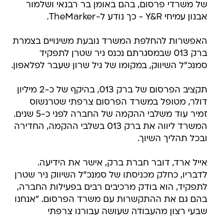
של משרדי פרסום, בהם באומן בר רבנאי ושלמור
אבנון עמיחי Y&R - כך נודע ל-TheMarker.
האפשרות להחלפת המשרד נובעת משינויים בצמרת
ברק 013 שבמסגרתם נכנס ניר שטרן לתפקיד
סמנכ"ל השיווק, במקומו של גיל שרון שעבר לפלאפון.
תקציב הפרסום של ברק 013, בהיקף של כ-2 מיליון
דולר, מטופל במשרד הפרסום צרפתי שטרנשוס
זמיר עוד משלבי ההקמה של החברה לפני כ-5 שנים.
המשרד ליווה את ברק 013 בשלבי ההקמה, החדירה
ובכל תהליך השיוך.
אייל ארד, דובר חברת ברק, אישר את הידיעה.
לדבריו, כחלק מכניסתו של סמנכ"ל השיווק ניר שטרן
לתפקיד, הוא בודק מרכיבים רבים בפעילות החברה,
בהם גם את ההתקשרות עם משרד הפרסום. "אנחנו
שבעי רצון מהעבודה שעושה עבורנו צרפתי