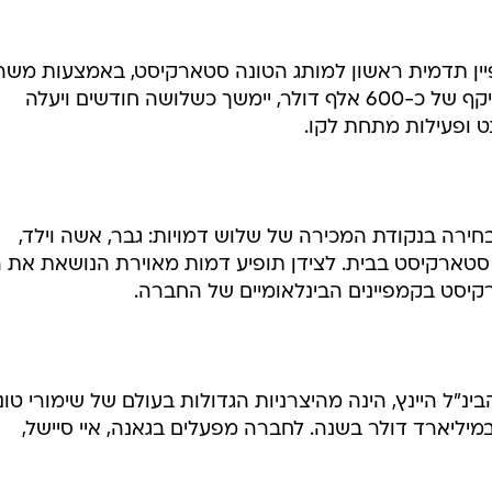
ן תדמית ראשון למותג הטונה סטארקיסט, באמצעות משר
הפרסום אלייקים ושות'. הקמפיין, בהיקף של כ-600 אלף דולר, יימשך כשלושה חודשים ויעלה
רנט ופעילות מתחת לקו.
חירה בנקודת המכירה של שלוש דמויות: גבר, אשה וילד,
ה סטארקיסט בבית. לצידן תופיע דמות מאוירת הנושאת את
קיסט בקמפיינים הבינלאומיים של החברה.
נ"ל היינץ, הינה מהיצרניות הגדולות בעולם של שימורי טונ
יליארד דולר בשנה. לחברה מפעלים בגאנה, איי סיישל,