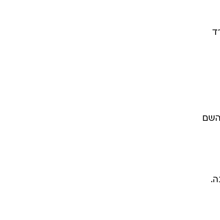
ד
 השם
ה.