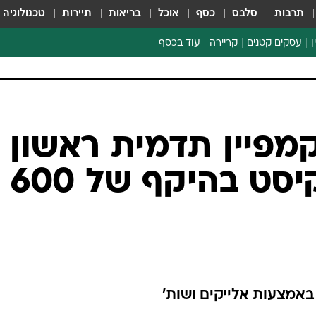
תרבות
סלבס
כסף
אוכל
בריאות
תיירות
טכנולוגיה
ן
עסקים קטנים
קריירה
עוד בכסף
חינוך פיננסי
כסף עולמי
דין וחשבון
קריפטו
מפיין תדמית ראשון
הלאונג'
לטונה סטארקיסט בהיקף של 600
ספורט ביזנס