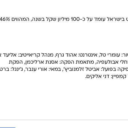
מחזור המכירות של טונה סטארקיסט בישראל עומד על כ-100 מיליון שקל בשנה, המהווים
ר: עומרי טל, אינטרנט: אהוד גרף, מנהל קריאייטיב: אליעד א
: רחלי אבולעפיה, מתאמת הפקה: אסנת ארליכמן, הפקת
פיקה בפועל: אביטל זלמנוביץ', במאי: אורי ענבר, ג'ינגל: ברט
מפיין: דני אליקים.