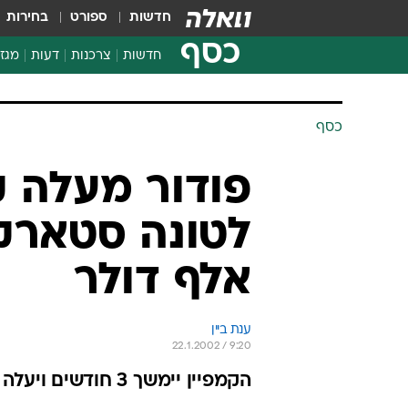
חדשות
ספורט
בחירות
כסף
חדשות
צרכנות
דעות
מגזי
החלטות פיננסיות
בדיקת מוצרים
כסף
חדשות מהמדף
השוואת מחירים
פודור מעלה ק
צרכנות פיננסית
אלף דולר
ענת ביין
22.1.2002 / 9:20
הקמפיין יימשך 3 חודשים ויעלה באמצעות אלייקים ושות'