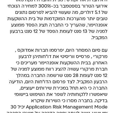
היא חברת אודיוקודס . מניית החברה זינקה מאז
אירועי הטרור בספטמבר בכ-300% למחירה הנוכחי
של 5.1 דולרים, מה שעשוי להביא לפרסום נתונים
טובים יותר מהערכות המוקדמות של בית ההשקעות
אופנהיימר, שהעריך כי החברה תציג הפסד ממוצע
למניה של 13 סנט לעומת הפסד של 12 סנט ברבעון
המקביל.
עם סיום המסחר היום, יפרסמו חברות אמדוקס ,
מרקורי , פרסייס ווריסיטי את דו"חותיהן לרבעון
האחרון. בבית ההשקעות אופנהיימר מעריכים כי
חברת מרקורי עשויה להציג רווח ממוצע למניה של
12 סנט לעומת 28 סנט שרשמה החברה במהלך
הרבעון המקביל. לצד פרסום הדו"חות היום, הודיעה
החברה כי היא תחל במכירת שירותים ייעוציים,
שיאפשרו ללקוחותיה לשפר את השימוש ביישומי
בדיקה. בחברה מסרו כי השירות שיקרא
Application Risk Management Mode יכיל 30