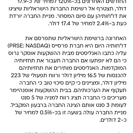
החודשים האחרונים בכ-120% למחיר של כ-17.9
דולר, תצטרף אל רשימת החברות הישראליות שיציגו
את דו"חותיהן עם סיום המסחר. מניית החברה יורדת
כעת ב-2.4% למחיר של 17.4 דולר.
האחרונה ברשימת הישראליות שתפרסם את
דו"חותיה היום היא חברת פרסייס (PRSE: NASDAQ)
עליה כתבו האנליסטים מבית ההשקעות אוסקר גרוס
כי הם לא יופתעו אם החברה תעבור את תחזיותיה
המוקדמות. האנליסטים מותירים את תחזיותיהם
להכנסות של 16.5 מיליון דולר ורווח תפעולי של 223
מיליון דולר, ומציינים כי קיים סיכוי טוב כי החברה
תעקוף את הערכותיהם. בבית ההשקעות אופנהיימר
מעריכים כי החברה תציג רווח למניה של 5 סנט
לעומת 3 סנט אותם הציגה החברה ברבעון המקביל.
מניית החברה עולה בשעה זו בכ-0.5% למחיר של
כ-2 דולרים.