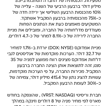
מפעילות. הכנסותיה של החברה הסתכמו ב-5.5
מיליון דולר ברבעון הרביעי של השנה - עלייה של
10% מהכנסות הרבעון השלישי אך ירידה חדה של
כ-75% מהכנסותיה ברבעון המקביל אשתקד.
המשקיעים מאמצים כעת את הנתונים הפחות
מעודדים מדו"חותיה של החברה, ומובילים את מניית
החברה לירידה של כ-8.1% למחר של כ-4.7 דולרים.
מניית אמדוקס (DOX: NYSE) יורדת ב-1.7% למחיר
של 32.7 דולר. הערכות מוקדמות של אנליסטים לגבי
דו"חות אמדוקס מציגים רווח ממוצע למניה של 35
סנט, זהה לתוצאות אותן הציגה החברה ברבעון
המקביל. מכירות החברה, על פי הערכות מוקדמות,
עשויות להציג נתון של 415.4 מיליון דולר, צמיחה של
כ-30% לעומת הרבעון המקביל.
חברת וריסיטי (VRST: NASDAQ) , שהונפקה בחודש
מארס לפי מחיר מניה של 8 דולרים וזינקה במהלך