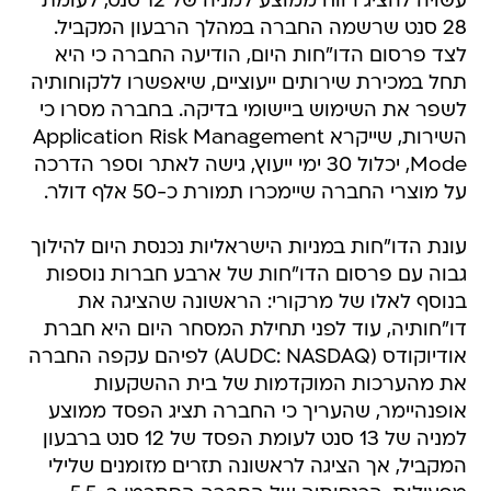
עשויה להציג רווח ממוצע למניה של 12 סנט, לעומת
28 סנט שרשמה החברה במהלך הרבעון המקביל.
לצד פרסום הדו"חות היום, הודיעה החברה כי היא
תחל במכירת שירותים ייעוציים, שיאפשרו ללקוחותיה
לשפר את השימוש ביישומי בדיקה. בחברה מסרו כי
השירות, שייקרא Application Risk Management
Mode, יכלול 30 ימי ייעוץ, גישה לאתר וספר הדרכה
על מוצרי החברה שיימכרו תמורת כ-50 אלף דולר.
עונת הדו"חות במניות הישראליות נכנסת היום להילוך
גבוה עם פרסום הדו"חות של ארבע חברות נוספות
בנוסף לאלו של מרקורי: הראשונה שהציגה את
דו"חותיה, עוד לפני תחילת המסחר היום היא חברת
אודיוקודס (AUDC: NASDAQ) לפיהם עקפה החברה
את מהערכות המוקדמות של בית ההשקעות
אופנהיימר, שהעריך כי החברה תציג הפסד ממוצע
למניה של 13 סנט לעומת הפסד של 12 סנט ברבעון
המקביל, אך הציגה לראשונה תזרים מזומנים שלילי