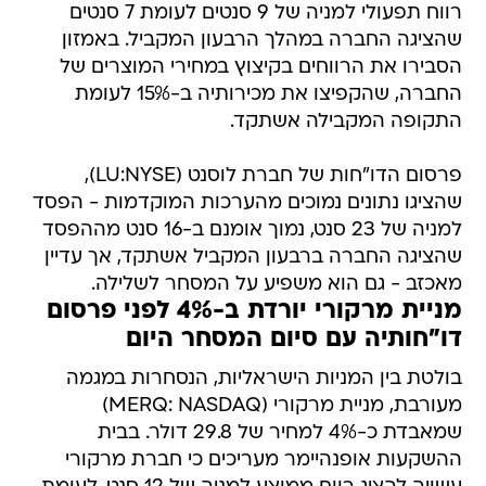
רווח תפעולי למניה של 9 סנטים לעומת 7 סנטים
שהציגה החברה במהלך הרבעון המקביל. באמזון
הסבירו את הרווחים בקיצוץ במחירי המוצרים של
החברה, שהקפיצו את מכירותיה ב-15% לעומת
התקופה המקבילה אשתקד.
פרסום הדו"חות של חברת לוסנט (LU:NYSE),
שהציגו נתונים נמוכים מהערכות המוקדמות - הפסד
למניה של 23 סנט, נמוך אומנם ב-16 סנט מההפסד
שהציגה החברה ברבעון המקביל אשתקד, אך עדיין
מאכזב - גם הוא משפיע על המסחר לשלילה.
מניית מרקורי יורדת ב-4% לפני פרסום
דו"חותיה עם סיום המסחר היום
בולטת בין המניות הישראליות, הנסחרות במגמה
מעורבת, מניית מרקורי (MERQ: NASDAQ)
שמאבדת כ-4% למחיר של 29.8 דולר. בבית
ההשקעות אופנהיימר מעריכים כי חברת מרקורי