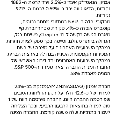
אמזון. הנאסד"ק איבד כ-2.5% וירד לרמת ה-1882
נקודות; הדאו ג'ונס ירד ב-0.59% לרמת ה-9713
נקודות.
מרקורי ירדה ב-5.6% במחזורי מסחר גבוהים;
קומברס איבדה כ-4%. סקירת מסחרחברת קיי
מארט הגישה בקשה ל-Chapter 11, פשיטת רגל,
הגדולה ביותר מעולם, וסיימה בכך ספקולציות חוזרות
במהלך השבועיים האחרונים על מצבה של רשת
המכירות הקמעוניות השנייה בגודלה בארצות הברית.
במהלך השבועות האחרונים ירד דירוג האשראי של
החברה ומניית החברה יצאה ממדד ה-S&P 500.
המניה מאבדת 58%.
חברת אמזון (AMZN:NASDAQ)מזנקת בכ-24%
למחיר של כ-12.6 דולר על רקע הדו"חות הטובים
שפירסמה החברה היום. החברה פירסמה רווח של 1
סנט למניה בתוצאות הרבעון הרביעי, ובכך הצליחה
לעמוד בתחזיות שלה משנה קודמת. החברה הציגה