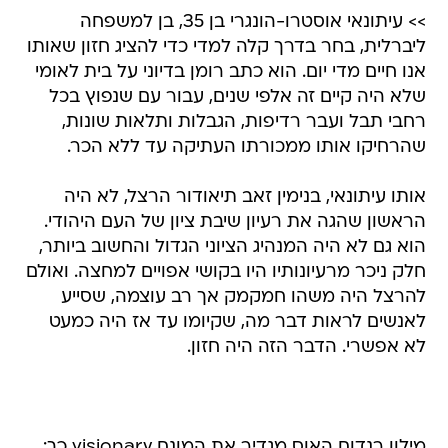
>> עיתונאי אוסטרו-הונגרי בן 35, בן למשפחה
ליברלית, בחר בדרך קלה למדי כדי להציג חזון שאותו
אנו חיים מדי יום. הוא כתב רומן בדיוני על בית לאומי
שלא היה קיים זה אלפי שנים, עבור עם שנפוץ בכל
רחבי תבל ועבר רדיפות, הגבלות ותלאות שונות,
שהרחיקו אותו ממכורתו העתיקה עד ללא הכר.
אותו עיתונאי, בנימין זאב תיאודור הרצל, לא היה
הראשון שהגה את רעיון שיבת ציון של העם היהודי.
הוא גם לא היה המנהיג הציוני הגדול והחשוב ביותר,
חלק ניכר מרעיונותיו היו בקושי אפויים למחצה. ואולם
להרצל היה משהו חמקמק אך רב עוצמה, שסייע
לאנשים לראות דבר מה, שקיומו עד אז היה כמעט
לא אפשרי. הדבר הזה היה חזון.
מילון רנדום האוס מגדיר את המונח visionary כך: