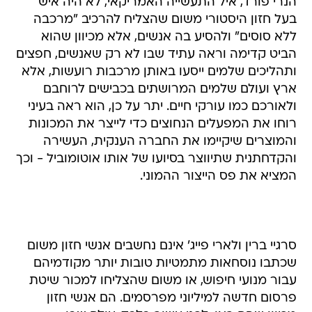
הנרי פורד, איל התעשייה האמריקאי, לא היה איש
בעל חזון היסטורי משום שהצליח להרכיב "מרכבה
ללא סוסים" ולהסיע בה אנשים, אלא מכיוון שהוא
הביט קדימה וראה עתיד שבו לא רק שאנשים, חפצים
ותהליכים שלמים ייסעו באותן מרכבות רועשות, אלא
ארץ ועולם שלמים המרושתים בכבישים לרוחבם
ולאורכם כמו עורקי חיים. יתר על כן, הוא ראה בעיני
רוחו את המפעלים הנחוצים כדי לייצר את המכונות
והמוצרים שיקיימו את החברה הענקית, העשירה
והקדחתנית שתיווצר בסיועו של אותו אוטומוביל - וכך
המציא את פס הייצור ההמוני.
סרגיי ברין ולארי פייג' אינם נחשבים אנשי חזון משום
שכתבו נוסחאות מתמטיות טובות יותר מקודמיהם
עבור מנועי חיפוש, או משום שהצליחו למכור שיטת
פרסום חדשה למיליוני מפרסמים. הם אנשי חזון