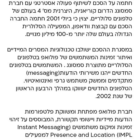
חתמה על הסכם לשיתוף פעולה אסטרטגי עם חברת
סמסונג הדרום קוריאנית, היצרנית מס' 4 בעולם של
טלפונים סלולריים. יצוין כי ביולי 2001 חתמה החברה
הסכם עם קבוצת וודאפון, המפעילה הסלולרית
הגדולה בעולם שלה יותר מ-100 מיליון מנויים.
במסגרת ההסכם ישולבו טכנולוגיות המסרים המיידיים
ואיתור זמינות המשתמשים של פולואפ בטלפונים
הסלולריים מתוצרת סמסונג . המשתמשים בטלפונים
החדשים ייהנו משירותי הודעות(messaging)
מתקדמים וממשק משתמש גרפי ואינטואיטיווי.
הטלפונים החדשים ישווקו במהלך הרבעון הראשון
של שנת 2002.
חברת פולואפ מפתחת ומשווקת פלטפורמות
הודעות מיידיות ויישומי תקשורת, המבוססים על זיהוי
זמינות ומיקום משתמשים (Instant Messaging
Presence and Location (IMPL למפעילים