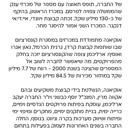
של החברה, תופס תאוצה עם מספר של מכרזי ענק
שהממשלה צפויה לפרסם. במכרז הראשון, בהיקף
של כ-130 מיליון שקל, זכתה קבוצת ויוונדי, איי.די.אי
דנקנר. המכרז השני אמור להיסגר מחר.
אוקיאנה מתמודדת במכרזים במסגרת קונסרציום
שבו שותפות קבוצת קרדן, גרנית הכרמל, גאון אגרו
ואוסיף. ארליכמן צופה שהקונסורציום יזכה בחלק
מהפרויקטים, מה שיאפשר לחברה לשוב אל
המספרים שהציגה בשנת 2000 - רווח של 7.7 מיליון
שקל במחזור מכירות של 84.5 מיליון שקל.
אוקיאנה, הנשלטת בידי קבוצת משקיעים ובהם
אקווה מרין, המנכ"ל יוסף כבשני ויו"ר החברה יעקב
ארליכמן, עוסקת בפיתוח פרויקטים הנדסיים וימיים,
כרייה ימית, בניית מתקנים ימיים, מחקרים ומיפוי ימי
ופיתוח ושיווק מערכות בקרה וניווט. בנוסף, החלה
החברה בשנים האחרונות לעסוק בפעילות בתחום