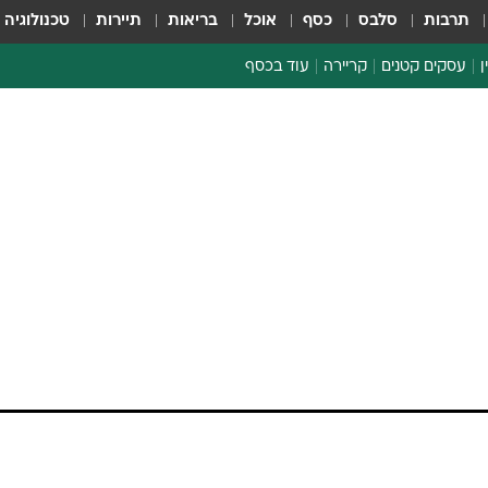
תרבות
סלבס
כסף
אוכל
בריאות
תיירות
טכנולוגיה
ן
עסקים קטנים
קריירה
עוד בכסף
חינוך פיננסי
כסף עולמי
דין וחשבון
קריפטו
ספורט ביזנס