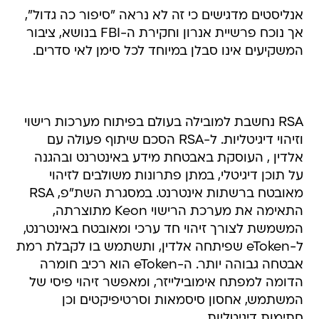
אנליסטים מדגישים כי זה לא נראה "סיפור כה גדול",
אך נוכח פרשיית אנרון וחקירת ה-FBI בנושא, ציבור
המשקיעים אינו סבלן במיוחד לכל סימן לאי סדרים.
RSA נחשבת למובילה בעולם בפיתוח מערכות רישוי
וזיהוי דיגיטליות. ל-RSA הסכם שיתוף פעולה עם
אלדין , העוסקת באבטחת מידע באינטרנט ובהגנה
על תוכן דיגיטלי, במתן פתרונות משולבים לזיהוי
מאובטח ברשתות אינטרנט. במסגרת השת"פ, RSA
התאימה את מערכת הרישוי Keon מתוצרתה,
המשמשת לצורך זיהוי חד ערכי ומאובטח באינטרנט,
ל-eToken שפיתחה אלדין, ותשתמש בו לקבלת רמת
אבטחה גבוהה יותר. ה-eToken הוא רכיב חומרה
הדומה למפתח אימובילייזר, ומאפשר זיהוי פיסי של
המשתמש, אחסון סיסמאות וסרטיפיקטים וכן
חתימות דיגיטליות.