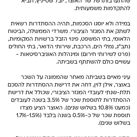
שהתערבותו של שר האוצר, יובל שטייניץ, תביא
להתקדמות משמעותית.
במידה ולא יוסגו הסכמות, תהיה ההסתדרות רשאית
לשתק את המגזר הציבורי. משרדי הממשלה, הביטוח
הלאומי, בתי המשפט, פינוי הזבל ברשויות המקומיות,
נתב"ג, נמלי הים, הרכבת, שירותי הדואר, בתי החולים
(פרט לשירותי חירום) ומינהלות האוניברסיטאות -
עשויים כולם להשתתף בשביתה.
עיני מאיים בשביתה מאחר שהממונה על השכר
באוצר, אילן לוין, דחה את דרישת ההסתדרות להסכם
תלת-שנתי לעובדי המגזר הציבורי, שכולל את דרישת
ההסתדרות לתוספת שכר של 3.5% בשנה לעובדים
(כמעט 10.8% בשלוש שנים). האוצר הציע מצדו
תוספת שכר של כ-0.5% בשנה בלבד (1.5%-1.7%
בשלוש שנים).