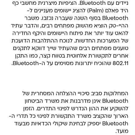
ניידים עם Bluetooth. הציפיות מיצרנית מחשבי כף
היד פאלם (Palm) להציג יישומים מעניינים ל-
Bluetooth בסוף השנה שעברה נכזבו. משבר
ההיי-טק הוציא מהשוק מפתחים רבים, והדבר עתיד
להאט עוד יותר את פיתוח היישומים והיקף החדירה
של המערכות החדשות. לנוכח ההתלהבות הדועכת
טוענים מפתחים רבים שהעתיד שייך דווקא לתקנים
אחרים לתקשורת אלחוטית בטווח קצר, כמו התקן
802.11 שהוכיח יתרונות מסוימים על ה-Bluetooth.
המחלוקות סביב סיכויי ההצלחה המסחרית של
Bluetooth אינן מדרבנות את משרד הביטחון
להשקיע את ההון הנדרש לפינוי התדרים. הזמן
הארוך שהקציב משרד התקשורת לפינוי כל תדרי ה-
Bluetooth יספיק לבחינת שיקולי הכדאיות מבעוד
מועד.