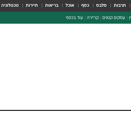
תרבות
סלבס
כסף
אוכל
בריאות
תיירות
טכנולוגיה
ן
עסקים קטנים
קריירה
עוד בכסף
חינוך פיננסי
כסף עולמי
דין וחשבון
קריפטו
ספורט ביזנס