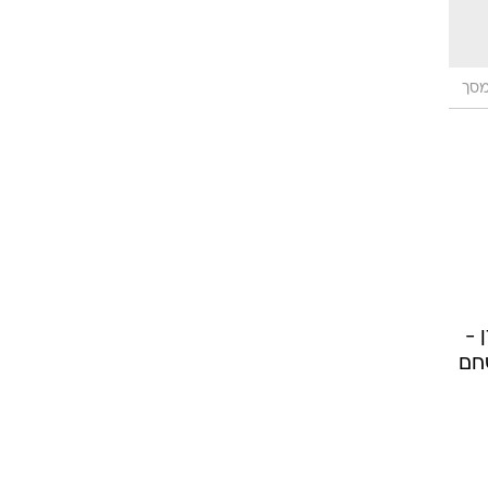
מסך
 -
שחם