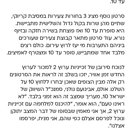
עד 10.
סרטון נוסף מציג 3 בחורות צעירות במסיבת קריוקי,
שתיים מהן שרות בקול גדול והשלישית מתביישת.
היא סופרת עד 10 ואז פוצחת בשירה חזקה ובזיוף
נורא. עוד סרטון מתאר קבוצת צעירים שעורכים
ביניהם התערבות מי יעז לרוץ עירום. כולם רצים
מלבד אחד שמתבייש, סופר עד 10 ומצטרף לאמיצים.
לנוכח סירובן של זכייניות ערוץ 2 למכור לערוץ
החדש זמן אוויר, יזכו בשלב זה לראות את הסרטונים
רק אלה מבין הצופים שאכן יבחרו ללחוץ 10 על
השלט. אולם, אבינועם גולני, סמנכ"ל השיווק של
ישראל 10, מעריך שמצב זה הוא זמני בלבד. "לא
ראינו טעם", הוא אומר, "להיכנס למלחמה עם זכייניות
ערוץ 2, אך אני מאמין שבסופו של דבר המצב יתוקן
ונוכל לפרסם אצלם כפי שהם, אני מניח, יפרסמו
אצלנו".