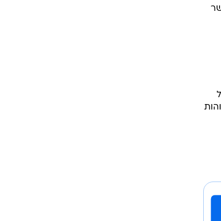
שר
ל
הות