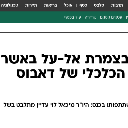
תרבות
סלבס
כסף
אוכל
בריאות
תיירות
טכנולוגיה
ן
עסקים קטנים
קריירה
עוד בכסף
חינוך פיננסי
כסף עולמי
דין וחשבון
קריפטו
 בצמרת אל-על באשר
ספורט ביזנס
 הכלכלי של דאבוס
תפותו בכנס: היו"ר מיכאל לוי עדיין מתלבט בשל