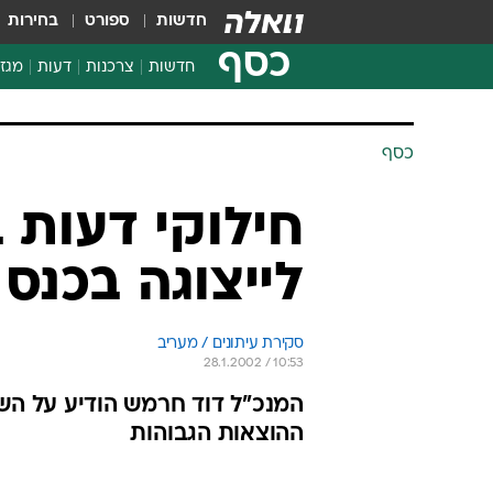
חדשות
ספורט
בחירות
כסף
חדשות
צרכנות
דעות
מגזי
החלטות פיננסיות
בדיקת מוצרים
כסף
חדשות מהמדף
השוואת מחירים
חילוקי דעות
צרכנות פיננסית
לייצוגה בכנס
סקירת עיתונים / מעריב
28.1.2002 / 10:53
המנכ"ל דוד חרמש הודיע על השת
ההוצאות הגבוהות