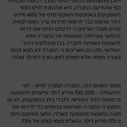
ייתכן שתשתמש בכספי הגיוס לצורך רכישת חובותיה
כפי שהודיעה החברה, היא מתכוונת לגייס כספי
המשקיעים באמצעות תשקיף מדף של 400 מיליון
דולר שהוגש כבר לרשות לניירות ערך האמריקאית.
מורגן סטנלי מציינים כי לדעתם הגיוס אינו דרוש
להמשך פעילותה השוטפת של החברה אלא
להוצאות הצפויות לחברה בגין טכנולוגית הדור
השלישי, ולכן הם מעריכים כי החברה לא תצא לגיוס
בצורה חפוזה אלא תמתין לזמן הנכון למהלך שכזה.
מתוך הסכום הזה, החברה תצטרך לגייס - לפי
הודעותיה - 150-200 מיליון דולר שייעודם להשקעה
ברשתות הדור השלישי. לדברי בית ההשקעות, לא מן
הנמנע כי החברה תשתמש בכספים כדי לרכוש את
חובה כתוצאה מהנפקת האג"ח. החוב מסתכם היום
ב-175 מיליון דולר, והאג"ח נושא קופון של 13%.