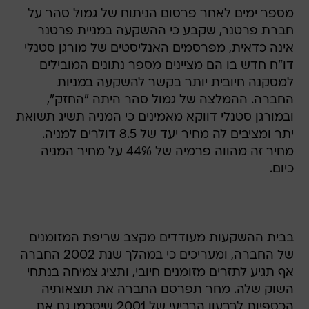
מספר ימים לאחר פרסום הניתוח של גמול סהר על
חברת פרטנר, שקבע כי ההשקעה במניית פרטנר
אינה כדאית, מפרסמים האנליסטים של מורגן סטנלי
דו"ח חדש בו הם מציינים מספר נתונים המובילים
למסקנה חיובית יותר בקשר להשקעה במניות
החברה. ההמלצה של גמול סהר היתה "החזק",
ובמורגן סטנלי דווקא מאמינים כי המניה תשיג תשואת
יתר ומציבים לה מחיר יעד של 8.5 דולרים למניה.
מחיר זה מהווה פרמיה של 44% על מחיר המניה
כיום.
בבית ההשקעות מעודדים מקצב שריפת המזומנים
של החברה, ומעריכים כי במהלך שנת 2002 החברה
אף תגיע לתזרים מזומנים חיובי, ותציג צמיחה בנתחי
השוק שלה. מחר תפרסם החברה את תוצאותיה
הכספיות לרבעון הרביעי של 2001 שיסכמו גם את