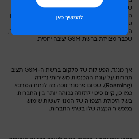
ברשת ה-GSM - שצפוי להתרחש ברבעון הראשון
של 2002 - מהווה הזדמנות לחברה, אך איום מן
הצד השני. היתרון עבור פרטנר נעוץ בהערכת מורגן
סטנלי כי חבלי הלידה בהם תתקל סלקום בהשקת
הרשת החדשה יוכלו להוות דווקא מנוף עבור פרטנר,
שכבר מצוידת ברשת GSM יציבה יחסית.
אך מנגד, הפעילות של סלקום ברשת ה-GSM תציב
תחרות על עוגת ההכנסות משירותי נדידה
(Roaming), שכיום פרטנר זוכה בה לנתח המרכזי.
כמו כן, קיים סיכוי לתזוזה גבוהה יותר בין החברות
בשל היכולת הצפויה של המנוי לעשות שימוש
במכשיר הקצה שלו בשתי החברות.