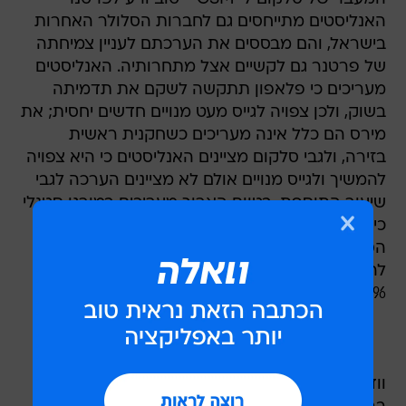
האנליסטים מתייחסים גם לחברות הסלולר האחרות
בישראל, והם מבססים את הערכתם לעניין צמיחתה
של פרטנר גם לקשיים אצל מתחרותיה. האנליסטים
מעריכים כי פלאפון תתקשה לשקם את תדמיתה
בשוק, ולכן צפויה לגייס מעט מנויים חדשים יחסית; את
מירס הם כלל אינה מעריכים כשחקנית ראשית
בזירה, ולגבי סלקום מציינים האנליסטים כי היא צפויה
להמשיך ולגייס מנויים אולם לא מציינים הערכה לגבי
שיעור התוספת. בטווח הארוך מעריכים במורגן סטנלי
כי פרטנר תחזיק בנתח שוק של 29% מכלל מנויים
הסלולר בישראל, ולהערכתם יש כאן מקום רב
להפתעה לטובה שכן כבר כיום הכנסותיה מהוות
28% מהכנסות שוק הסלולר כולו.
וודלייק מציין כי המעבר הצפוי של סלקום לפעילות