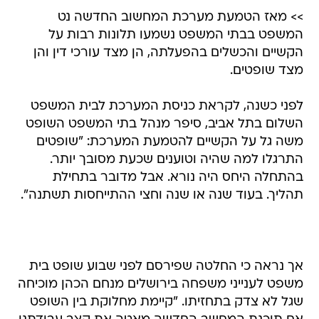
הקשיים והכשלים בהפעלתה, הן מצד עורכי דין והן
מצד שופטים.
לפני כשנה, לקראת כניסת המערכת לבית המשפט
השלום בתל אביב, סיפר מנהל בתי המשפט השופט
משה גל על הקשיים להטמעת המערכת: "שופטים
התרגלו למה שהיה וטוענים שכעת מסובך יותר.
בהתחלה היחס היה נורא. אבל מדובר בתחילת
תהליך. בעוד שנה או שנה וחצי ההתייחסות תשתנה".
אך נראה כי החלטה שפירסם לפני שבוע שופט בית
משפט לענייני משפחה בירושלים מנחם הכהן מוכיחה
שגל לא צדק בתחזיתו. "קיימת מחלוקת בין השופט
אם תוכנת המחשב החדשה מאטה את קצב עבודתנו
פי ארבעה או רק פי שלושה, כדעת הממעיטים", כתב