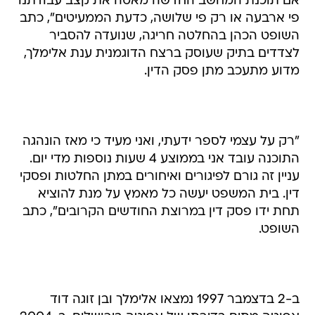
השופט הכהן בהחלטה חריגה, שנועדה להסביר
לצדדים בתיק שעוסק ברצח הדוגמנית ענת אלימלך,
מדוע מתעכב מתן פסק הדין.
"רק על עצמי לספר ידעתי, ואני מעיד כי מאז הונהגה
התוכנה עובד אני בממוצע 4 שעות נוספות מדי יום.
עניין זה גורם לפיגורים ואיחורים במתן החלטות ופסקי
דין. בית המשפט יעשה כל מאמץ על מנת להוציא
תחת ידו פסק דין במרוצת החודשים הקרובים", כתב
השופט.
ב-2 בדצמבר 1997 נמצאו אלימלך ובן זוגה דוד
אפוטה מתים בדירתו של אפוטה בירושלים. ב-2004
הגישו בני משפחת אלימלך תביעה נגד עזבונו של