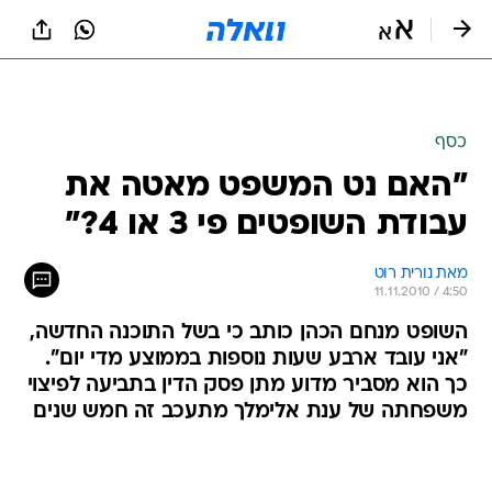
כסף
"האם נט המשפט מאטה את
עבודת השופטים פי 3 או 4?"
מאת נורית רוט 
11.11.2010 / 4:50
השופט מנחם הכהן כותב כי בשל התוכנה החדשה,
"אני עובד ארבע שעות נוספות בממוצע מדי יום".
כך הוא מסביר מדוע מתן פסק הדין בתביעה לפיצוי
משפחתה של ענת אלימלך מתעכב זה חמש שנים
>> מאז הטמעת מערכת המחשוב החדשה נט
המשפט בבתי המשפט נשמעו תלונות רבות על