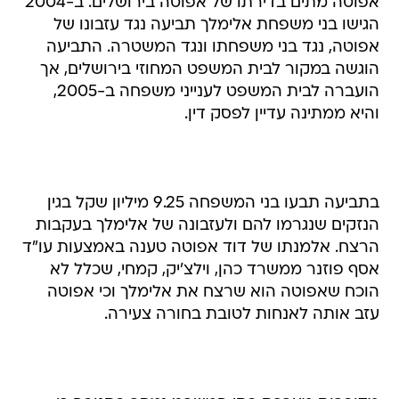
אפוטה, נגד בני משפחתו ונגד המשטרה. התביעה
הוגשה במקור לבית המשפט המחוזי בירושלים, אך
הועברה לבית המשפט לענייני משפחה ב-2005,
והיא ממתינה עדיין לפסק דין.
בתביעה תבעו בני המשפחה 9.25 מיליון שקל בגין
הנזקים שנגרמו להם ולעזבונה של אלימלך בעקבות
הרצח. אלמנתו של דוד אפוטה טענה באמצעות עו"ד
אסף פוזנר ממשרד כהן, וילצ'יק, קמחי, שכלל לא
הוכח שאפוטה הוא שרצח את אלימלך וכי אפוטה
עזב אותה לאנחות לטובת בחורה צעירה.
מדוברות מערכת בתי המשפט נמסר בתגובה כי
"מערכת נט המשפט היא מהמתקדמות מסוגה