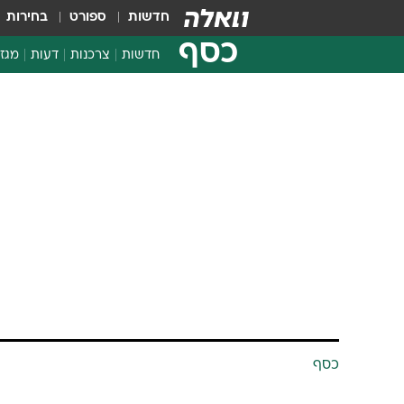
חדשות
ספורט
בחירות
כסף
חדשות
צרכנות
דעות
מגזי
החלטות פיננסיות
בדיקת מוצרים
חדשות מהמדף
השוואת מחירים
צרכנות פיננסית
כסף