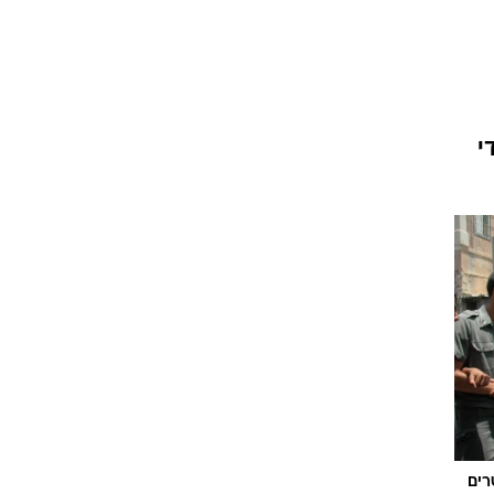
י
רים