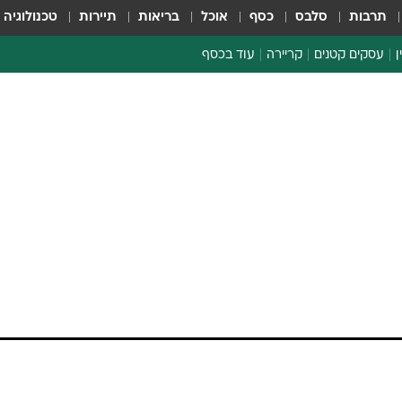
תרבות
סלבס
כסף
אוכל
בריאות
תיירות
טכנולוגיה
ן
עסקים קטנים
קריירה
עוד בכסף
חינוך פיננסי
כסף עולמי
דין וחשבון
קריפטו
הלאונג'
ספורט ביזנס