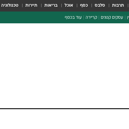
תרבות
סלבס
כסף
אוכל
בריאות
תיירות
טכנולוגיה
ן
עסקים קטנים
קריירה
עוד בכסף
חינוך פיננסי
כסף עולמי
דין וחשבון
קריפטו
ספורט ביזנס