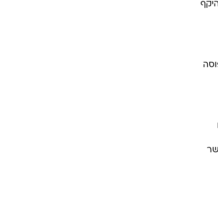
ונטו בהיקף
וסה
שר