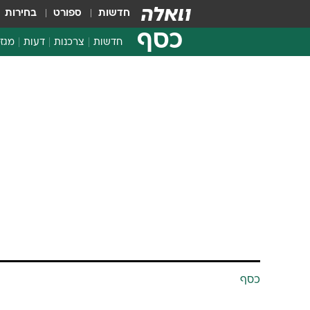
חדשות
ספורט
בחירות
כסף
חדשות
צרכנות
דעות
מגזי
החלטות פיננסיות
בדיקת מוצרים
חדשות מהמדף
השוואת מחירים
צרכנות פיננסית
כסף