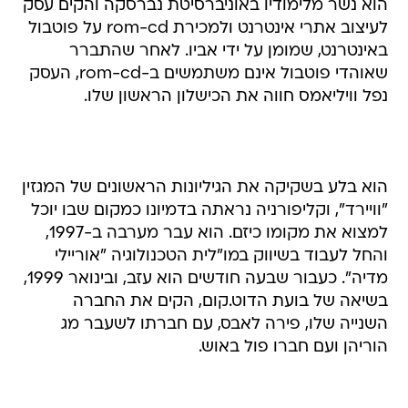
הוא נשר מלימודיו באוניברסיטת נברסקה והקים עסק
לעיצוב אתרי אינטרנט ולמכירת rom-cd על פוטבול
באינטרנט, שמומן על ידי אביו. לאחר שהתברר
שאוהדי פוטבול אינם משתמשים ב-rom-cd, העסק
נפל וויליאמס חווה את הכישלון הראשון שלו.
הוא בלע בשקיקה את הגיליונות הראשונים של המגזין
"וויירד", וקליפורניה נראתה בדמיונו כמקום שבו יוכל
למצוא את מקומו כיזם. הוא עבר מערבה ב-1997,
והחל לעבוד בשיווק במו"לית הטכנולוגיה "אוריילי
מדיה". כעבור שבעה חודשים הוא עזב, ובינואר 1999,
בשיאה של בועת הדוט.קום, הקים את החברה
השנייה שלו, פירה לאבס, עם חברתו לשעבר מג
הוריהן ועם חברו פול באוש.