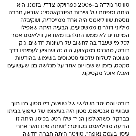
טוויטר נולדה ב-2006 כפרויקט צדדי. בזמנו, היא
היתה נספחת של שירות הפודקאסטינג אודאו, חברה
נוספת שוויליאמס היה אחד ממייסדיה, ושקיבלה
מיליוני דולרים ממשקיעים. הבעיה היתה שאפילו
המייסדים לא ממש התלהבו מאודאו, וויליאמס אמר
לכל מי שעבד בה לחשוב על רעיונות חדשים. ג'ק
דורסי, מהנדס במקצועו, היה זה שהציע לעמיתיו דרך
פשוטה לשלוח עדכוני סטטוסים בשימוש בהודעות
טקסט, בזמן שישבו יום אחד על מגלשה בגן שעשועים
ואכלו אוכל מקסיקני.
דורסי והמייסד השלישי של טוויטר, ביז סטון, בנו תוך
שבועיים אבטיפוס. סטון היה בעיצומו של שיפוץ בביתו
בברקלי כשהטלפון הנייד שלו רטט בכיסו. היתה זו
הודעה מוויליאמס בטוויטר: "שותה פינו נואר אחרי
עיסוי בעמק נאפה". טוויטר היתה חברה חדשה