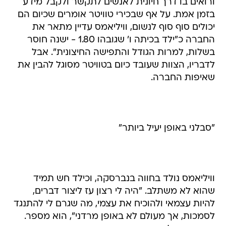
ורואים בו דרך חיונית לאנשים לתקשר ולקבל מידע
בזמן אמת. על אף שבכירי טוויטר אומרים שכיום הם
יכולים סוף סוף לנשום, וויליאמס עדיין מתאר את
החברה כ"ילד בכיתה ו' שגובהו 1.80 - ישנה חוסר
בשלות, למרות הגודל והתפישה החיצונית". אבל
לדבריו, הצוות שעובד כיום בטוויטר מסוגל להבין את
שאיפות החברה.
"סבלני באופן יעיל ביותר"
וויליאמס נולד בחווה בנברסקה, וכילד חש תמיד
שהוא לא משתלב. "היה לי רצון עז ליצור דברים,
להיות עצמאי ולהוכיח את עצמי, מה שגרם לי להתנגד
לסמכות, אך מעולם לא באופן מרדני", הוא מספר.