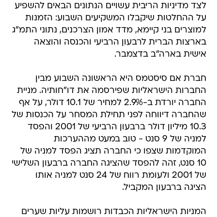
לצד מדיניות הריבית עשויים הנתונים הבאים להשפיע
על ההחלטות שיקבלו המשקיעים השבוע: הזמנות
למוצרים בני קיימא, מדד אמון הצרכנים, נתוני התמ"ג
בארצות הברית לרבעון הרביעי והכנסה והוצאה
אישית בארה"ב בדצמבר.
חברת אם סיסטמס היא הראשונה השבוע מבין
החברות הישראליות שפירסמה את דו"חותיה. מניית
החברה יורדת ב-2.9% למחיר של 10.1 דולר, על אף
שהחברה דיווחה לפני תחילת המסחר על הכנסות של
10.3 מיליון דולר ברבעון הרביעי של 2001 והפסד
למניה של 9 סנט - טוב במעט מההערכות
המוקדמות שצפו כי החברה תציג הפסד למניה של
10 סנט, זהה להפסד שהציגה החברה ברבעון השלישי
של 2001 ולעומת רווח של 24 סנט למניה אותו
הציגה ברבעון המקביל.
המניות הישראליות הכבדות רושמות עליות שערים