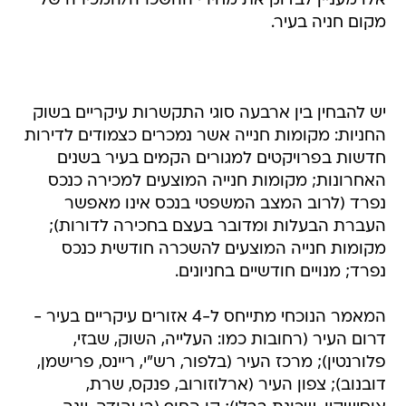
אלו מעניין לבדוק את מחירי ההשכרה/המכירה של
מקום חניה בעיר.
יש להבחין בין ארבעה סוגי התקשרות עיקריים בשוק
החניות: מקומות חנייה אשר נמכרים כצמודים לדירות
חדשות בפרויקטים למגורים הקמים בעיר בשנים
האחרונות; מקומות חנייה המוצעים למכירה כנכס
נפרד (לרוב המצב המשפטי בנכס אינו מאפשר
העברת הבעלות ומדובר בעצם בחכירה לדורות);
מקומות חנייה המוצעים להשכרה חודשית כנכס
נפרד; מנויים חודשיים בחניונים.
המאמר הנוכחי מתייחס ל-4 אזורים עיקריים בעיר -
דרום העיר (רחובות כמו: העלייה, השוק, שבזי,
פלורנטין); מרכז העיר (בלפור, רש"י, ריינס, פרישמן,
דובנוב); צפון העיר (ארלוזורוב, פנקס, שרת,