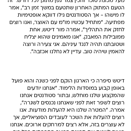
מעל מכונת סוכר והכין צמר גפן מתוק לכל דורש. "זה
הטעם המתוק האחרון שתטעם במשך זמן רב", אמר
לו מישהו - אך הסטודנטים גילו דווקא אופטימיות
מפתיעה. "מתחיל עכשיו מו"מ עם האוצר, ואנו רוצים
לחזק את התהליך", אמרה מור דיטש, אחת
ממובילות המאבק. "אנו מאמינים שהוא יצליח
ושטובתנו תהיה לנגד עיניהם. אני צעירה ורוצה
להאמין שיהיה טוב. עדיין לא נחלנו אכזבה".
דיטש סיפרה כי הארגון הוקם לפני כשנה והוא פועל
באופן קבוע במוסדות הלימוד. "אנחנו יודעים
שהמקצוע שלנו מוחלש, ובתור סטודנטים אנחנו
רוצים לשפר זאת לפני שאנחנו נכנסים לשגרה",
אמרה. "המטרה שלנו היא להעלות מודעות. אנו
רוצים להעלות את השכר לעובדים הסוציאליים, אך
לא עוצרים בזה, אלא רצים למרחקים ארוכים. אנחנו