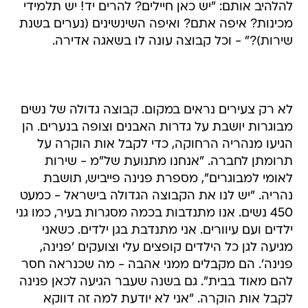
להלהיב אותם: "יש כאן חיילים? להרים יד! יש תלמידי
מכינות? איפה אתם? ואיפה השינשינים (נערים בשנת
שירות)?" - וכל קבוצה עונה לו בשאגה אדירה.
לא רק צעירים נראים במקום. קבוצה גדולה של נשים
מבוגרות יושבת על גדרות האבנים וצופה בנערים. הן
הגיעו מנהריה הרחוקה, כדי לקבל אות הוקרה על
תרומתן לחברה. "אנחנו מתנועת של"מ - שירות
לאומי למבוגרים", מספרת פנינה פייביש, תושבת
נהריה. "יש לנו את הקבוצה הגדולה בישראל - כמעט
450 נשים. אנו מתנדבות בכמה מסגרות בעיר, כמו גני
ילדים ועם עיוורים. אני מתנדבת בגן ילדים. כשאני
מגיעה לגן כל הילדים קופצים עלי וצועקים 'פנינה,
פנינה'. הם מקבלים ממני אהבה - מה שכנראה חסר
להם מאוד בבית". גם בשנה שעבר הגיעה לכאן פנינה
לקבל אות הוקרה. "אני לא יודעת למה זה דווקא