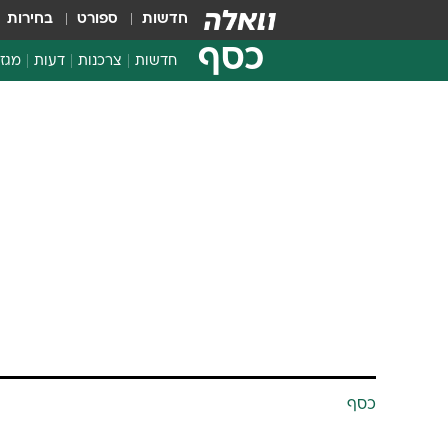
חדשות
ספורט
בחירות
כסף
חדשות
צרכנות
דעות
מגזי
החלטות פיננסיות
בדיקת מוצרים
חדשות מהמדף
השוואת מחירים
צרכנות פיננסית
כסף