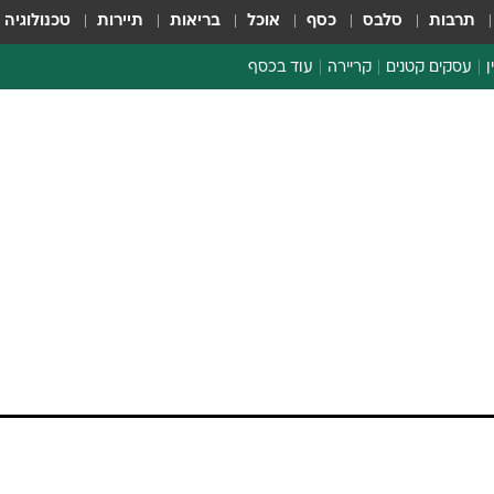
תרבות
סלבס
כסף
אוכל
בריאות
תיירות
טכנולוגיה
ן
עסקים קטנים
קריירה
עוד בכסף
חינוך פיננסי
כסף עולמי
דין וחשבון
קריפטו
הלאונג'
ספורט ביזנס