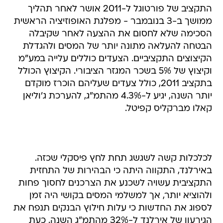
התקציב של פורטוגל ל-2011 אושר לאחר תהליך
ממושך ב-3 בנובמבר - מפלגת האופוזיציה הראשית
הסכימה שלא לחסום את ההצעה לאחר שקיבלה
הבטחה להעלאה מתונה יותר של המסים ולהגדלת
הקיצוצים התקציביים. הצעדים כוללים עלייה במע"מ
וקיצוץ של 5% בשכר המגזר הציבורי. הקיצוץ הכולל
בתקציב 2011, כולל צעדים שעליהם הוכרז מוקדם
יותר השנה, יגיע ל-4.3% מהתמ"ג, להערכת ג'וליאן
קאלו מברקליס קפיטל.
לכלכלות קשה לשגשג תחת לחץ פיסקלי שכזה.
באירלנד, התקווה היתה כי הבהירות של התחזית
התקציבית עשויה לשכנע את הצרכנים לחסוך פחות
ולהוציא יותר, אך למשלמי המסים בקושי היה זמן
לספוג את החדשות כי עלות חילוץ הבנקים תנפח את
הגירעון של אירלנד ל-32% מהתמ"ג השנה. כעת