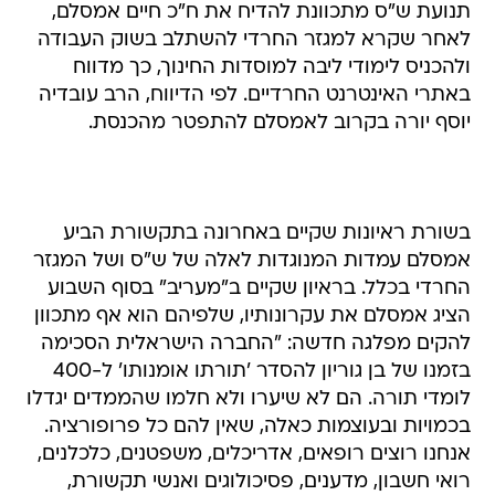
תנועת ש"ס מתכוונת להדיח את ח"כ חיים אמסלם,
לאחר שקרא למגזר החרדי להשתלב בשוק העבודה
ולהכניס לימודי ליבה למוסדות החינוך, כך מדווח
באתרי האינטרנט החרדיים. לפי הדיווח, הרב עובדיה
יוסף יורה בקרוב לאמסלם להתפטר מהכנסת.
בשורת ראיונות שקיים באחרונה בתקשורת הביע
אמסלם עמדות המנוגדות לאלה של ש"ס ושל המגזר
החרדי בכלל. בראיון שקיים ב"מעריב" בסוף השבוע
הציג אמסלם את עקרונותיו, שלפיהם הוא אף מתכוון
להקים מפלגה חדשה: "החברה הישראלית הסכימה
בזמנו של בן גוריון להסדר 'תורתו אומנותו' ל-400
לומדי תורה. הם לא שיערו ולא חלמו שהממדים יגדלו
בכמויות ובעוצמות כאלה, שאין להם כל פרופורציה.
אנחנו רוצים רופאים, אדריכלים, משפטנים, כלכלנים,
רואי חשבון, מדענים, פסיכולוגים ואנשי תקשורת,