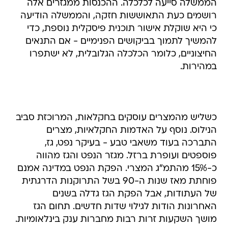
הממשלה סייעה לכלכלה. ההכנסות ממגזרים אלה
רושמים כעת התאוששות חזקה, והממשלה הודיעה
כי היא שוקלת אישור תוכנית פיסקלית נוספת, כדי
להמשיך לתמוך בביקושים הפנימיים - אם התנאים
החיצוניים, כלומר הכלכלה הגלובלית, לא ישתפרו
במהירות.
כשליש מהמצרים עוסקים בחקלאות, המרוכזת סביב
הנילוס. נוסף על האדמות החקלאיות, מצרים
התברכה בעוד משאבי טבע - בעיקר נפט, גז,
פוספטים ועופרת ברזל. מגזר הנפט והגז מהווה
כ-15% מהתמ"ג המצרי. הפקת הנפט במדינה אמנם
פוחתת מאז שנות ה-90 בשל התרוקנות הדרגתית
של העתודות, אבל הפקת הגז גדלה בשנים
האחרונות הודות לגילוי שדות חדשים. תחום הגז
מושך השקעות זרות רבות מחברות ענק בינלאומיות.