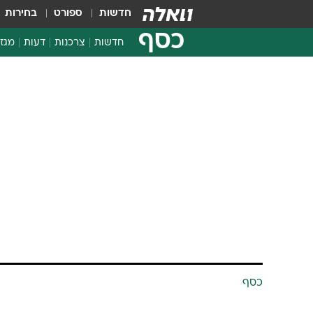
חדשות
ספורט
בחירות
כסף
חדשות
צרכנות
דעות
מגזי
החלטות פיננסיות
בדיקת מוצרים
חדשות מהמדף
השוואת מחירים
צרכנות פיננסית
כסף