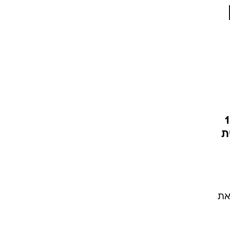
ל האג"ח בהיקף של 104
ת לבית
את