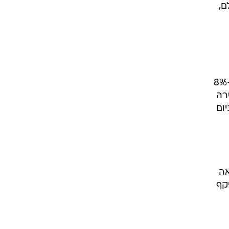
ה לשלם,
כשעיקר תשלומי האג"ח ייפרעו בשלוש השנים הקרובות. בתמורה הועלתה הריבית על האג"ח מ-8%
רה
ום
סחרות כיום סביב ה-6% תשואה
קף