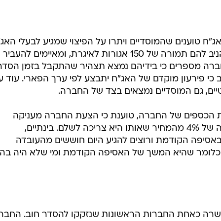
ג"ח טוענים שהמוסדיים ויתרו על הפיצוי שמגיע לבעלי האג
בשל הפירעון המוקדם, שיכול היה להניב להם תמורה של 150 אגורות לאיגרת, ומאיימים לה
ברה מספרים כי בידיהם נמצא תצהיר שהתקבל בזמן הסדר
 כי פירעון מוקדם של האג"ח יתבצע לפי ערך הפארי. עוד ע
ם, גם המוסדיים נמצאים בצד של החברה.
ת הכספים של החברה, טוענת כי הצעת החברה מעניקה
למשקיעים לפנים משורת הדין סוכריה של 4% מהמחיר שאותו היא צריכה לשלם. בינתיים,
סיפה הקודמת ורוצים להגיע היום חוששים מהעובדה
כלומר שהיא המשך של האסיפה הקודמת ומי שלא היה בה 
 2008, אז צצה הכשרה כאחת החברות הראשונות שנזקקו להסדר חוב. החב