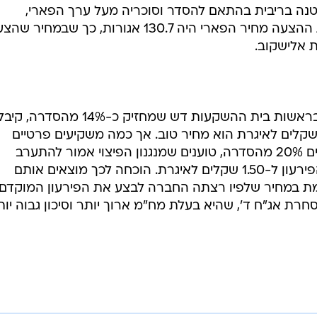
נה בריבית בהתאם להסדר וסוכריה מעל ערך הפארי,
שהענקנו להם בהצעה. כשהצענו את ההצעה מחיר הפארי היה 130.7 אגורות, כך שבמחיר 
 אלישקוב.
מרבית המוסדיים שמחזיקים באג"ח בראשות בית ההשקעות דש שמחזיק כ-14% מהסדרה, 
 ההצעה בטענה שמחיר של 1.36 שקלים לאיגרת הוא מחיר טוב. אך כמה משקיעים פרטיים
בראשות המשקיע זאב כהן, שמחזיקים 20% מהסדרה, טוענים שמנגנון הפיצוי אמור להתערב
ודורשים תוספת שמעלה את מחיר הפירעון ל-1.50 שקלים לאיגרת. הוכחה לכך מוצאים אותם
תשואה של 6.5% שמגולמת במחיר שלפיו רצתה החברה לבצע את הפירעון המוקדם.
ת אג"ח ד', שהיא בעלת מח"מ ארוך יותר וסיכון גבוה יות