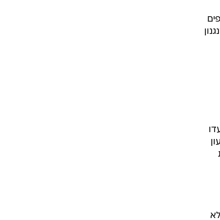
ים
נון
ד' שנועדו
ון
לא