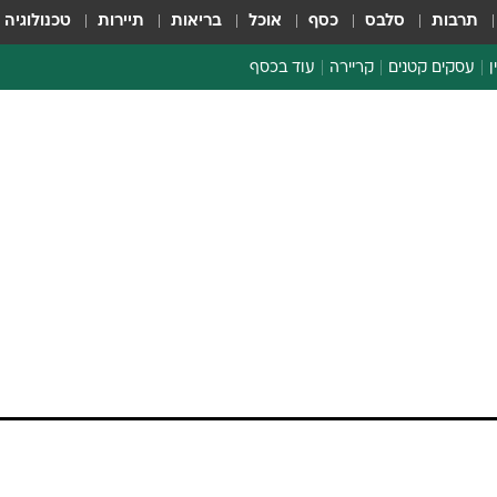
תרבות
סלבס
כסף
אוכל
בריאות
תיירות
טכנולוגיה
ן
עסקים קטנים
קריירה
עוד בכסף
חינוך פיננסי
כסף עולמי
דין וחשבון
קריפטו
הלאונג'
ספורט ביזנס