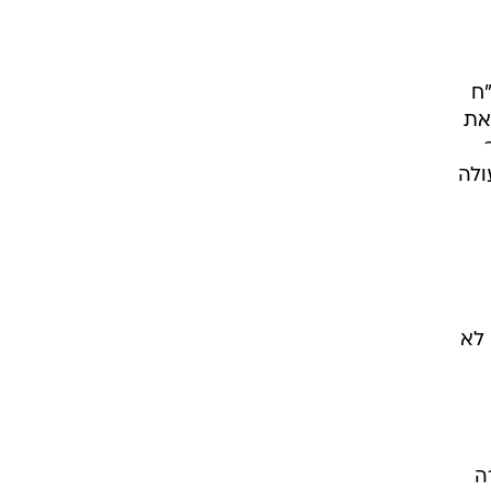
"ח
עביר את
ולה
לא
רה