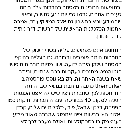
בשווי שוק החברות. העליות, בחלקן בנפח המסחר
ובתופעות החריגות במסחר בחברות אלה ביחס
לענפים אחרים, גרמו לרשות ני"ע לחשוב, וראוי
שהמידע יובא בחשבון גם אצל המשקיעים", אמרה
אתמול הכלכלנית הראשית של הרשות, ד"ר גיתית
גור גרשגורן.
הנתונים אינם מפתיעים. עלייה בשווי השוק של
החברות היתה פומבית וברורה. גם העלייה בהיקפי
המסחר שלהן היתה ידועה. שווי מניות חברות חיפושי
הגז והנפט מתנפח בעקביות כבר שנתיים, וביתר
שאת בשנה האחרונה. רק באוגוסט פורסמה ב-
themarker כתבה נרחבת בנושא שבו היתה
התייחסות לכך שחברת רציו שיש לה אפס הכנסות
הגיעה למקום 40 בבורסה ועברה חברות ותיקות כמו
הפניקס, דלק ישראל, פיבי, כלכלית ירושלים, קרדן
ואלוני חץ. ברשות ציינו אתמול שהרבה מאוד מידע
בענף מקורו בספקולציות. ואולם מעבר לכך לא