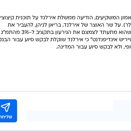
באמון המשקיעים, הודיעה ממשלת אירלנד על תוכנית קיצוצי
ורו (8.4 מיליארד דולר). על שר האוצר של אירלנד, בריאן לניהן, להעביר את
התקציב ל-2011 עד ה-7 בדצמבר, כשהוא מתעתד לצמצם את הגירעון בת
היום דיווח "אייריש אינדיפנדנט" כי אירלנד שוקלת לבקש סיוע עבור הבנ
י, ולא לבקש סיוע עבור המדינה.