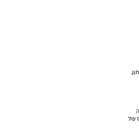
ה יזמי הנדל"ן", אמר וורד בן ה-26 לעיתון.
ה
ס של