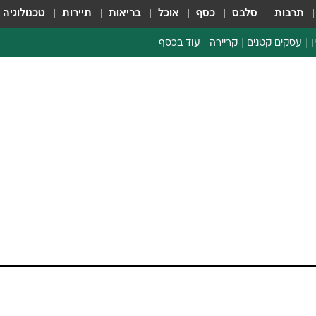
תרבות
סלבס
כסף
אוכל
בריאות
תיירות
טכנולוגיה
ן
עסקים קטנים
קריירה
עוד בכסף
חינוך פיננסי
כסף עולמי
דין וחשבון
קריפטו
הלאונג'
ספורט ביזנס