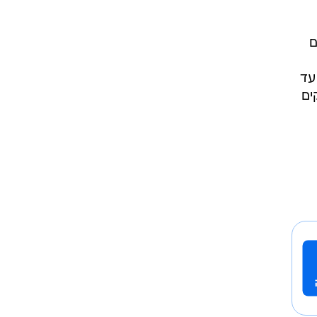
ם
קציב ל-3% מהתמ"ג עד
קים