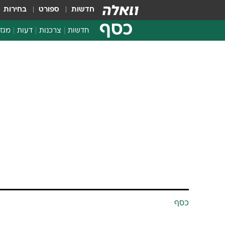
חדשות
ספורט
בחירות
כסף
חדשות
צרכנות
דעות
מגזי
החלטות פיננסיות
בדיקת מוצרים
חדשות מהמדף
השוואת מחירים
צרכנות פיננסית
כסף