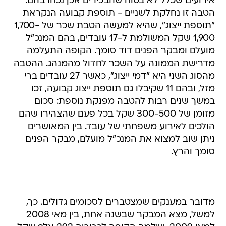
אירועים שכלל לא בטוח שהבכירים אכן נכחו בהם.
הטבה זו נחלקת לשניים - תוספת קבועה הנקראת
"תוספת ייצוג", שהיא למעשה הטבת שכר של 1,700-
1,900 שקל המשולמת ל-17 עובדים, בהם המנכ"ל
מועלם ומבקר הפנים דוד סומך. הקופה התעלמה
מדרישת הממונה על השכר לחדול מהמנהג. ההטבה
מהסוג השני היא "דמי ייצוג", כאשר 27 עובדים ברי
מזל, ובהם 11 שקיבלו גם תוספת ייצוג קבועה, זכו
במשך שנים רבות להטבה מפנקת נוספת: סכום
מזומן של 300-500 שקל בכל פעם שהצהירו שהם
הולכים לאירוע משפחתי של עובד. בין המאושרים
ניתן שוב למצוא את המנכ"ל מועלם, מבקר הפנים
סומך והרץ.
מדובר במענקים שמצטברים לסכומים גדולים. כך,
למשל, מצא המבקר שבשנה אחת, בין מאי 2008