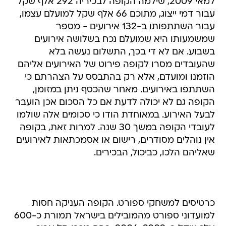
למאי 2009, שילמה הקופה לבכיריה 292 אלף שקל
עבור דמי ייצוג, מתוכם 66 אלף שקל למועלם עצמו,
עבור השתתפותו ב-132 אירועים - מספר
שמשמעותו היא שמועלם נכח בשלושה אירועים
בשבוע. אם לא די בכך, התשלום נעשה בלא
שהעובדים מסרו לקופה פירוט של האירועים אליהם
הוזמנו ומועדם, אלא רק בהתבסס על הצהרתם כי
השתתפו באירועים. מאחר שהכסף ניתן במזומן,
הקופה גם לא יכולה לדעת אם כל הסכום אכן הועבר
לבעל האירוע. במאוחדת הודו כי סכומים אלה שולמו
לעובדי הקופה במשך 30 שנה. למרות זאת, בקופה
אין נוהלים מסודרים, רישום או אסמכתאות לאירועים
שאליהם הלכו, כביכול, הבכירים.
כרטיסים למשחקי ספורט. הקופה העניקה חסות
למועדוני ספורט מהמובילים בישראל תמורת כ-600