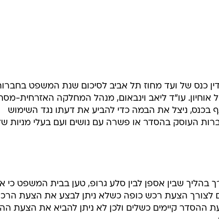
והסביר כי קיומו של תזכיר החוק מעיד כך שהמחוקק מודע
יקה אמנם תקועה אבל, לדברי השופט, "הדעת נותנת, שהמח
כדי לשנות את ההסדר שקבוע בחוק, שכן אחרת יש להניח ה
מתו, טוען כי "פסק הדין מחדד את הצורך לתקן את חוק החב
מו במנגנון הצעת הרכש על פי החוק".
ן כנס של ועד מחוז תל אביב לסיכום שנת המשפט בחברות
 אוחיון. עו"ד ליאב וינבאום, מנהל המחלקה האזרחית-מסח
בכנס, ניצל את הבמה כדי להביע את דעתו נגד השימוש