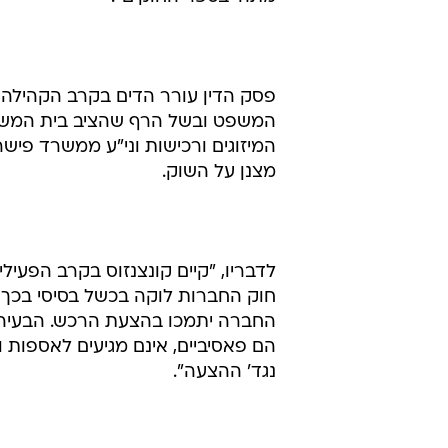
שקובע מנגנון מובנה בנוגע להצעת רכ
לדבריו, "שומה עלינו להיות ערים 
העלולה להיגרם כתוצאה מקבלת הגיש
להשתלט על תאגידים בניגוד לרצון ב
עמדת אספן משמעה אחד, הבאת מנגנו
מתה' בספר החוקים".
פסק הדין עורר הדים בקרב הקהילה 
המשפט ובשל הרף שהציב בית המשפט ל
המיזוגים ורכישות וני"ע ממשרד פישר, 
מצנן על השוק.