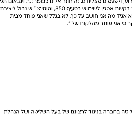
ב שעושים עורכי דין בסעיף: בקשת פטור מהגשת מסמכים,
מדובר בתאגיד מדווח; בקשת פטור מאחריות פלילית; בקש
תלט באופן ידידותי על חברות; בקשות למיזוגים ורכישות;
שראלית; ובקשה להשתלט באופן עוין על חברות.
 לצמצם את השימוש בסעיף כדי שתהיה ודאות. השימוש בסע
וע, ולפעמים מצליחים. זה חוזר אלינו כבומרנג". וינבאום תמ
בעמדת השופט אורנשטיין שדחה את בקשת אספן לשימוש בסעיף 350, והוסיף: "יש גבול ל
שות עם סעיף 350. אני לא אגיד מה אני חושב על כך, לא בגלל שאני פוחד מבית
 כי אני פוחד מהלקוח שלי".