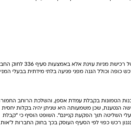
בשבוע שעבר דחה השופט איתן אורנשטיין את בקשת אספן, שהחזיקה ב-0.0074% מהון
הונה העצמי מוערך ב-210 אלף שקל ושווי נכסיה ב-190 אלף שקל. יותר מ-60% ממניות החב
י השליטה בהם הם שמואל סלבין, מנכ"ל משרד האוצר לשעב
 עם הדירקטורים בחברה. אין חולק כי סלע קפיטל היא חברה
השופט קבע כי לא ניתן לבצע הליך של רכישת מניות עוינת אלא באמצע