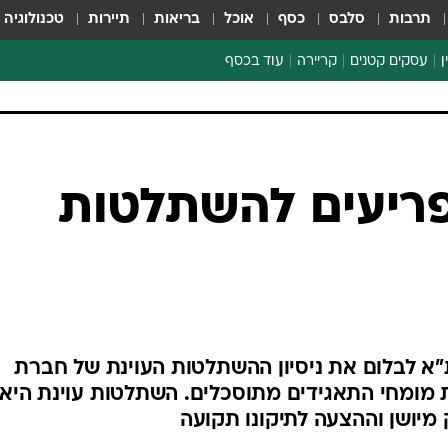
תרבות
סלבס
כסף
אוכל
בריאות
תיירות
טכנולוגיה
ן
עסקים קטנים
קריירה
עוד בכסף
חינוך פיננסי
כסף עולמי
דין וחשבון
קריפטו
ספורט ביזנס
ריעים להשתלטות