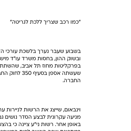
אורנשטיין דחה את היוזמה של אספן 
למצב הבעייתי ועמל על שינויו. החק
סבור שאין מקום, למצער בשלב זה, 
מקדם את החקיקה בעניין". וול, לעו
ולפתור את הכשל שכולם מכירים בקיו
"כמו רכב שצריך ללכת לגריטה"
בשבוע שעבר נערך בלשכת עורכי הדי
ובשוק ההון, בחסות משרד עו"ד מישל
בפרקליטות מחוז תל אביב, שהשתתף 