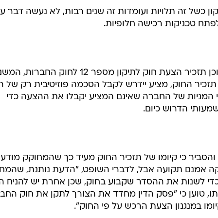
לים בשוק ההון ובאקדמיה כי מנגנון הצעת הרכש המלאה על 
חוק החברות לוקה בכשל בסיסי בכך שהוא דורש שבעלי מניות המחזיקים יותר מ-95% ממניות
ובעת הן מהשיעור הגבוה שנדרש והן מכך שבעלי מניות ר
ואינם מביעים את דעתם, אך לפי החוק הם נחשבים מצביעים
קון כשל זה תלויות ועומדות זה שנים רבות, לא נעשה דבר ע
פתח טכניקות רכישה חלופיות.
השופט אורנשטין ציין בהחלטתו כי הוכן תזכיר הצעת חוק לתיקון מספר 12 לחוק החברות
 תזכיר החוק, מציע יידרש לקבל הסכמה פוזיטיבית רק של ר
י המניות של החברה שאינם המציע יקבלו את ההצעה כדי
עותי הדרוש כיום.