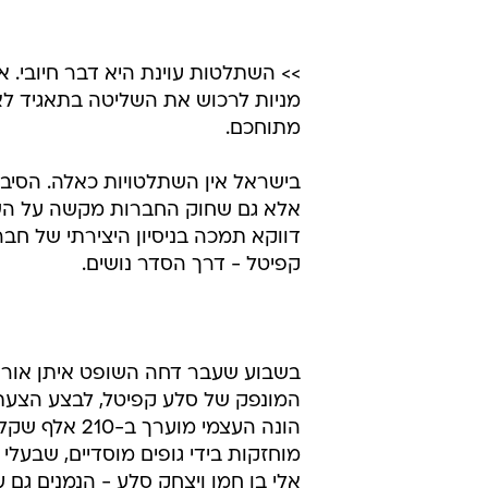
עוינת
מאת הילה רז 
16.11.2010 / 5:02
החלטת בית המשפט המחוזי בת"א
אספן על סלע קפיטל הותירה את
חשוב לשוק הון יעיל - אבל החוק
>> השתלטות עוינת היא דבר חיובי. 
מניות לרכוש את השליטה בתאגיד לא 
מתוחכם.
בישראל אין השתלטויות כאלה. הסיבה 
אלא גם שחוק החברות מקשה על השתל
דווקא תמכה בניסיון היצירתי של ח