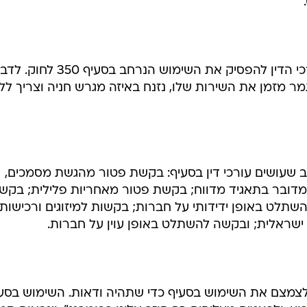
סעיף 350 לחוק החברות העוסק בהסדר או פשרה עם נושים ועם בעלי מניות ש
ך בהליך שבין אספן לבין סלע גרופ, טען בבית המשפט כי אי
גם לצורך הצעת רכש כופה כשלא ניתן לבצע את הצעת הרכ
צעת ההסדר קיימים כשלים ולכן לא ניתן להביא את הצעת הה
בכנס קרא וינבאום באופן נחרץ לעורכי הדין להפסיק את השימוש הנרחב בסעיף 350
הוא כמו רכב שגמר מזמן את השירות שלו, נזנח באיזה מגרש חניה וצריך ל