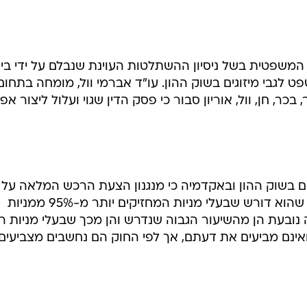
ש כופה וכולל הגנה מפני פגיעה בלתי מידתית בבעלי המניו
לסכנות הטמונות בקבלת עמדת אספן, והשלכת הרוחב החמור
ה הנטענת, שכן משמעותה היא שניתן יהיה בקלות יחסית
עלי השליטה תוך הפקעת קניינם". השופט הוסיף כי "קבלת
ן רכש כפוי לפי הסעיף העוסק בכך בחוק החברות ל'אות
המשפטית בשל ניסיון ההשתלטות העוינת שנבלם על ידי בי
גבי מיזוגים בשוק ההון. עו"ד אברמי וול, מומחה בתחום
בכר, חן, וול, אוריון סבור כי פסק הדין שגוי ועלול ליצור א