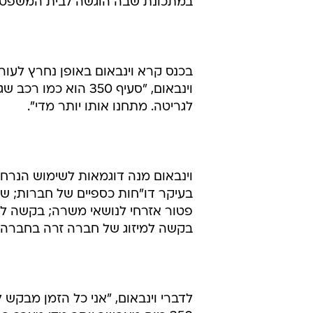
שעשתה אספן ב
החברה.
וינבאום, שייצג את הרשות לניירות ער
מניעה עקרונית לבצע הסדר נושים 
באופן אחר. רשות ני"ע ציינה כי בה
במתכונת שבה הוגשה לבית המשפט.
וינבאום, "סעיף 350 
לגריטה. מתחנו אותו יותר מדי".