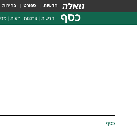
חדשות
ספורט
בחירות
כסף
חדשות
צרכנות
דעות
מגזי
החלטות פיננסיות
בדיקת מוצרים
חדשות מהמדף
השוואת מחירים
צרכנות פיננסית
כסף