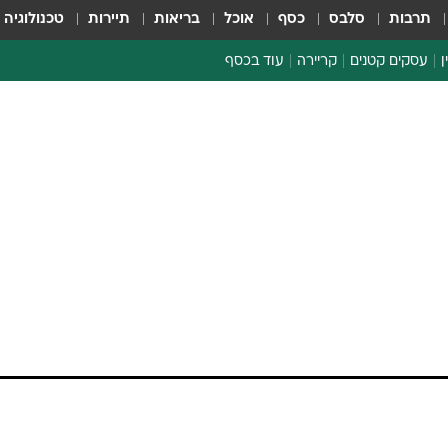
תרבות
סלבס
כסף
אוכל
בריאות
תיירות
טכנולוגיה
ן
עסקים קטנים
קריירה
עוד בכסף
חינוך פיננסי
כסף עולמי
דין וחשבון
קריפטו
ספורט ביזנס