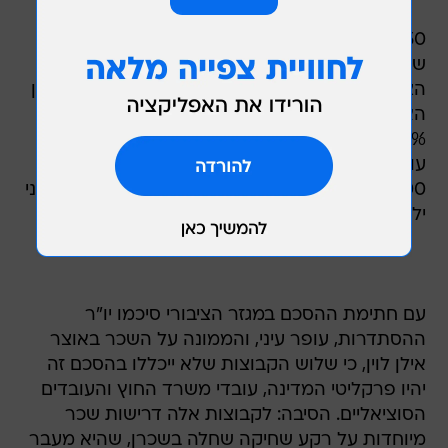
850 הפרקליטים הם אחת משלוש קבוצות במשק
שהוחרגו מהסכם השכר האחרון לעובדי המגזר
הציבורי שהושג בתחילת נובמבר בין ההסתדרות לבין
האוצר. הסכם זה מבטיח בעיקרו תוספת שכר של
6.25% בפריסה ל-3.5 שנים, מענק חד פעמי לכל
עובד בסכום אחיד של 2,000 שקל ותוספת של
300-500 שקל בחודש לאשה עובדת שהיא אם לשני
ילדים עד גיל 5.
עם חתימת ההסכם במגזר הציבורי סיכמו יו"ר
ההסתדרות, עופר עיני, והממונה על השכר באוצר
אילן לוין, כי שלוש הקבוצות שלא ייכללו בהסכם זה
יהיו פרקליטי המדינה, עובדי משרד החוץ והעובדים
הסוציאליים. הסיבה: לקבוצות אלה דרישות שכר
מיוחדות על רקע שחיקה שחלה בשכרן, שהיא מעבר