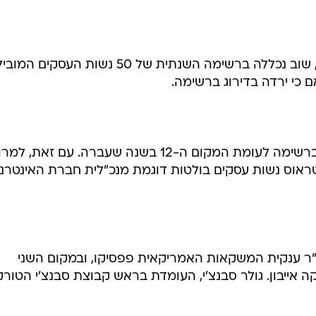
עפרה שטראוס, יו"ר חברת שטראוס, שוב נכללה ברשימה השנתית של 50 נשות העסקי
ם כי ירדה בדירוג ברשימה.
שטראוס דורגה השנה במקום ה-16 ברשימה לעומת המקום ה-12 בשנה שעברה. עם זאת, 
ראוס נשות עסקים בולטות דוגמת מנכ"לית חברת האינטרנ
ו"ר ענקית המשקאות האמריקאית פפסיקו, ובמקום השני
ה אייבון. גולר סבנצ'י, העומדת בראש קבוצת סבנצ'י הטורק