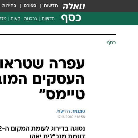
חדשות
ספורט
בחירות
כסף
חדשות
צרכנות
דעות
מגזי
החלטות פיננסיות
בדיקת מוצרים
כסף
חדשות מהמדף
השוואת מחירים
עפרה שטראוס
צרכנות פיננסית
העסקים המובי
טיימס"
סוכנויות הידיעות
17.11.2010 / 16:58
דוגמת מנכ"לית יאהו