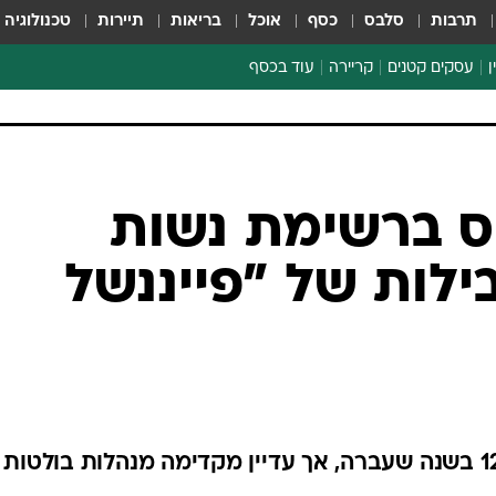
תרבות
סלבס
כסף
אוכל
בריאות
תיירות
טכנולוגיה
ן
עסקים קטנים
קריירה
עוד בכסף
חינוך פיננסי
כסף עולמי
דין וחשבון
קריפטו
 ברשימת נשות
הלאונג'
לות של "פייננשל
ספורט ביזנס
נסוגה בדירוג לעומת המקום ה-12 בשנה שעברה, אך עדיין מקדימה מנהלות בולטות