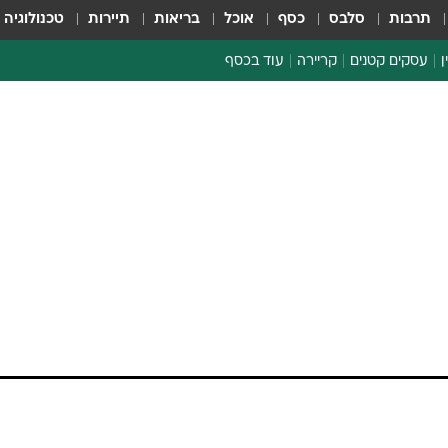
תרבות
סלבס
כסף
אוכל
בריאות
תיירות
טכנולוגיה
ן
עסקים קטנים
קריירה
עוד בכסף
חינוך פיננסי
כסף עולמי
דין וחשבון
קריפטו
ספורט ביזנס