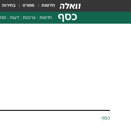
חדשות
ספורט
בחירות
כסף
חדשות
צרכנות
דעות
מגזי
החלטות פיננסיות
בדיקת מוצרים
חדשות מהמדף
השוואת מחירים
צרכנות פיננסית
כסף