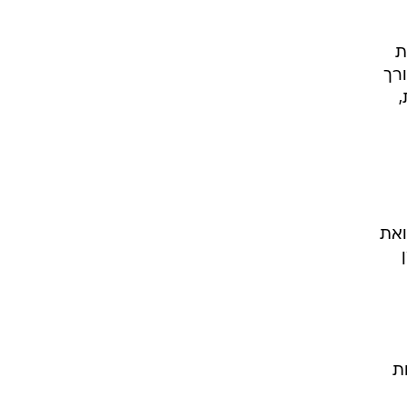
ת
רך
,
ואת
ת