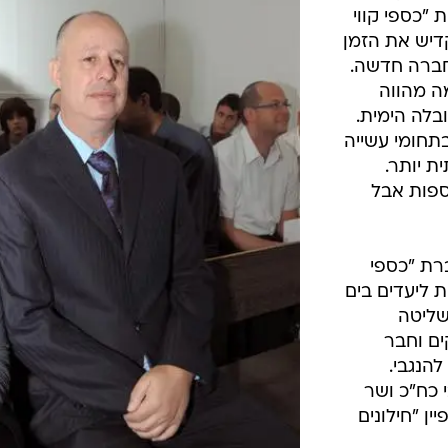
 "כספי קווי
קדיש את הזמן
חברה חדשה.
ה מהווה
בלה הימית.
תחומי עשייה
ת יותר.
ספות אבל
רת "כספי
 ליעדים בים
שליטה
ים וחבר
הנגבי.
2 כיהן הנגבי כח"כ ושר
קמפיין "חילונים