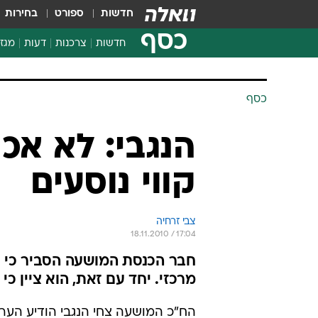
חדשות
ספורט
בחירות
כסף
חדשות
צרכנות
דעות
מגזי
החלטות פיננסיות
בדיקת מוצרים
כסף
חדשות מהמדף
השוואת מחירים
הנגבי: לא אכה
צרכנות פיננסית
קווי נוסעים
צבי זרחיה
18.11.2010 / 17:04
חבר הכנסת המושעה הסביר כי 
מרכזי. יחד עם זאת, הוא ציין כי
הח"כ המושעה צחי הנגבי הודיע הערב