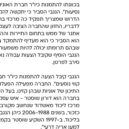
בכוונתו להתמנות כיו"ר חברת האוניות
נסיעות". הנגבי הסביר כי יתקשה לה
הדרוש שמצריך תפקיד כה מרכזי ב
לדבריו, החזון שהחברה הציבה לעצמ
אתגר של ממש בתחום התיירות וההו
הוא הסביר כי הוא מעדיף להתמקד ב
שבהם תרומתו יכולה להיות משמעותי
הנגבי הוסיף שקיבל הצעות עבודה נו
סירב לפרטן.
הנגבי קיבל הצעה להתמנות כיו"ר חב
קווי נוסעים". החברה מפעילה הפעלות
התיכון של אוניות שבהן קזינו. בעל ה
בחברה הוא דורון שוסטר - איש עסק
מרכז ליכוד מאשדוד שנחשב מקורב ל
כזכור, בשנים 006-1988
בליכוד. ב-1997 השקיע שוסטר ב
למען אריה דרעי".