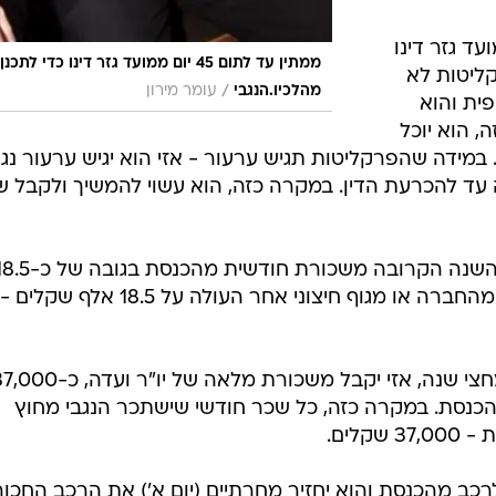
ד לתום 45 יום ממועד גזר דינו
ממתין עד לתום 45 יום ממועד גזר דינו כדי לתכ
קליטות לא
/
מהלכיו.הנגבי
עומר מירון
פית והוא
 הוא יוכל
מידה שהפרקליטות תגיש ערעור - אזי הוא יגיש ערעור נגד
עד להכרעת הדין. במקרה כזה, הוא עשוי להמשיך ולקבל ש
כחבר כנסת מושעה הוא יקבל בחצי השנה הקרובה משכורת חודשית מהכנסת בגו
אלף שקל. במידה שהנגבי יקבל שכר מהחברה או מגוף חיצוני אחר העולה על 18.5 אלף שקלים -
אם השעייתו של הנגבי תמשך יותר מחצי שנה, אזי יקבל משכורת מלאה של יו"ר ועד
כנסת. במקרה כזה, כל שכר חודשי שישתכר הנגבי מחוץ
לים.
רכב מהכנסת והוא יחזיר מחרתיים (יום א') את הרכב החכור