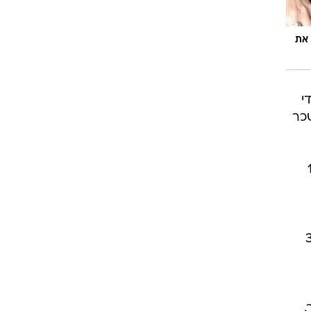
נן את
י
כר
בה של כ-18.5
ה, כ-37,000
.