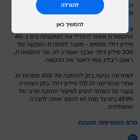
הרבעון הראשון של 2002 עם יותר מ-300 אלף
מנויים - התנאי לצורך אישור מיזוג חברות הכבלים.
עוד מדווח "ידיעות אחרונות" כי בזק ביקשה ממשרד
התקשורת אישור להגדיל את השקעתה ביס ב-40
מיליון דולר נוספים - מעבר למסגרת השקעה של
200 מיליון דולר שכבר אושרה לה. שר התקשורת,
ראובן ריבלין, צפוי לאשר את הבקשה.
לאחרונה הגיעה בזק להחזקה של 45% ממניות יס,
אחרי שהזרימה לה 170 מיליון דולר. בזק הצהירה
בעבר על כוונתה להגיע לשיעור החזקה מרבי של
49.9% ביס על מנת לא להפוך אותה לחברה
ממשלתית.
טרם התפרסמו תגובות