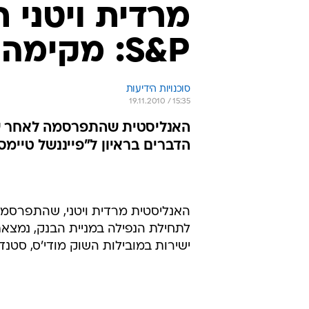
מרדית ויטני 
S&P: מקימה חברת דירוג אשראי
סוכנויות הידיעות
19.11.2010 / 15:35
האנליסטית שהתפרסמה לאחר ש
הדברים בראיון ל"פייננשל טיימס
לתחילת הנפילה במניית הבנק, נמצ
ישירות במובילות השוק מודי'ס, סטנדרד אנד פור'ס (s&p) ופיץ', דיווח 