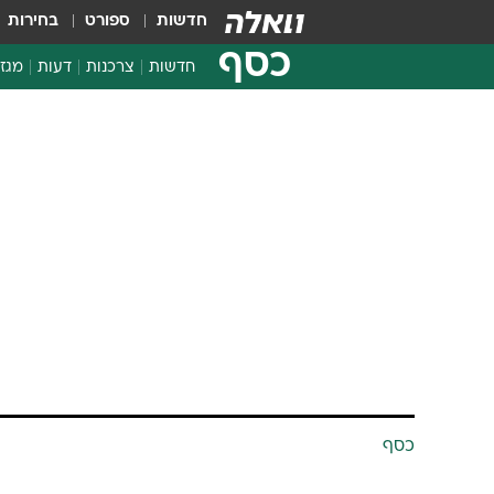
חדשות
ספורט
בחירות
כסף
חדשות
צרכנות
דעות
מגזי
החלטות פיננסיות
בדיקת מוצרים
חדשות מהמדף
השוואת מחירים
צרכנות פיננסית
כסף