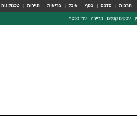
תרבות
סלבס
כסף
אוכל
בריאות
תיירות
טכנולוגיה
ן
עסקים קטנים
קריירה
עוד בכסף
חינוך פיננסי
כסף עולמי
דין וחשבון
קריפטו
הלאונג'
ספורט ביזנס