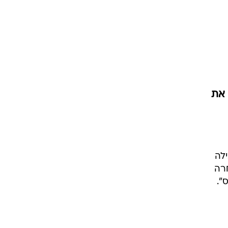
את
והובילה
רה