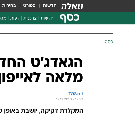
חדשות
ספורט
בחירות
כסף
חדשות
צרכנות
דעות
מגזי
החלטות פיננסיות
בדיקת מוצרים
כסף
חדשות מהמדף
השוואת מחירים
הגאדג'ט החד
צרכנות פיננסית
מלאה לאייפון 4 ב-70 דול
TGSpot
19.11.2010 / 19:53
המקלדת דקיקה, יושבת באופן קב