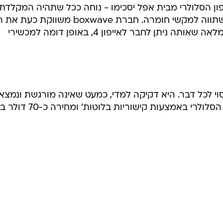
ון הסלולרי מבית אפל יסכימו - נוחה ככל שתהיה המקלדת
הווירטואלית באייפון 4, הדבר אינו משתווה למקשי חומרה. חברת boxwave משווקת כע
keyboard buddy, מקלדת נשלפת מלאה שאותה ניתן לחבר לאייפון 4, באופן דומה למכשירי
 לכל דבר. היא דקיקה למדי, כמעט שאינה מורגשת ונמצא
תמיד בכיסוי. היא מתחברת למכשיר הסלולרי באמצעות קישורי