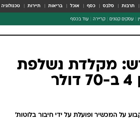
תרבות
סלבס
כסף
אוכל
בריאות
תיירות
טכנולוגיה
ן
עסקים קטנים
קריירה
עוד בכסף
חינוך פיננסי
כסף עולמי
דין וחשבון
קריפטו
ש: מקלדת נשלפת
הלאונג'
ר
ספורט ביזנס
וע על המכשיר ופועלת על ידי חיבור בלוטות'