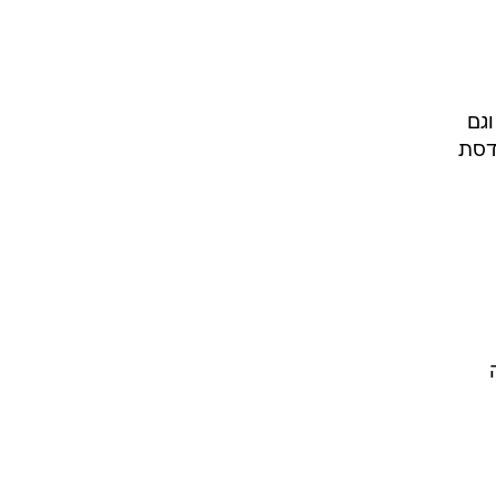
גם
דסת