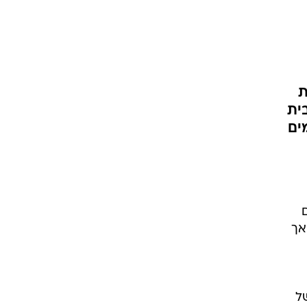
ת
ית
ים
אך
ל