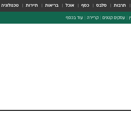
תרבות
סלבס
כסף
אוכל
בריאות
תיירות
טכנולוגיה
ן
עסקים קטנים
קריירה
עוד בכסף
חינוך פיננסי
כסף עולמי
דין וחשבון
קריפטו
הלאונג'
ספורט ביזנס