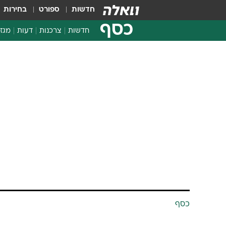
חדשות
ספורט
בחירות
כסף
חדשות
צרכנות
דעות
מגזי
החלטות פיננסיות
בדיקת מוצרים
חדשות מהמדף
השוואת מחירים
צרכנות פיננסית
כסף