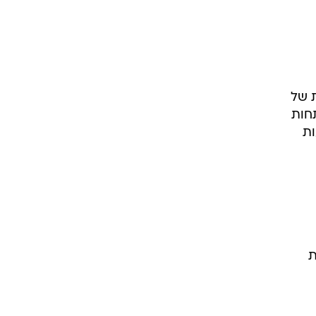
ת של
תחות
ות
ת