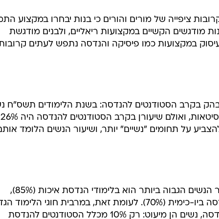
קרובות ציפייה של מורים והורים כי בנות יבחרו במקצוע הת
בנות מודגשים הקשיים במקצועות ריאליים, ולבנים מודגשת
 עיסוק במקצועות כמו פיסיקה והנדסה נתפש לעתים קרובות
מובהק בקרב הסטודנטים להנדסה: בשנת הלימודים תשס"ח נ
היו 55.1% מכלל הסטודנטים באוניברסיטאות, ואולם שיעורן בקרב הסטודנטים להנדסה היה 26%
צביע על תחומים "נשיים" יותר, ושיעור הנשים הלומד אותם
מבין הסטודנטים לתואר ראשון, שיעור הנשים הגבוה ביותר הוא בלימודי הנדסת איכות (85%),
הנדסת מזון וטכנולוגיה (70.5%) והנדסה ביו-כימית (70%). לעומת זאת, במרבית חוגי הלימו
בהם לומדים מרבית הסטודנטים להנדסה, נשים הן מיעוט: רק 10% מכלל הסטודנטים להנדסת