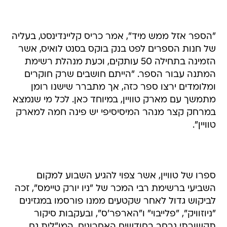
"הספר אזל ממש מיד", אמר כריס קליינדינסט, בעליה
של חנות הספרים לפט בנק בוקס בסנט לואיס, אשר
הזמינה בתחילה 50 עותקים, וכעת מנהלת רשימת
המתנה עבור הספר. "הייתם חושבים שרק חוקרים
ומלומדים ירצו ספר כזה, אך מתברר שישנו רומן
מתמשך עם מארק טוויין, במיוחד כאן. לכל מי שנמצא
במרחק קצר מנהר המיסיסיפי יש פינה חמה למארק
טוויין".
ספרו של טוויין, אשר צפוי להגיע השבוע למקום
השביעי ברשימת רבי המכר של "ניו יורק טיימס", זכה
לביקוש גדול לאחר שקטעים ממנו פורסמו במגזינים
"ניוזוויק", "פלייבוי" ו"הארפר'ס", ובעקבות סיקור
תקשורתי נרחב בחודשים האחרונים. המו"לית גם