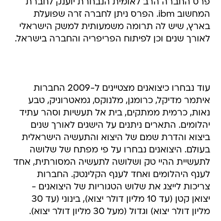
פרס החברה הרב לאומית הנבחרת יוענק לחברת
המחשוב ibm. הפרס ניתן לחברה זרה שפועלת
בארץ, שיש לה תרומה משמעותית למשק הישראלי
לאורך שנים וכן לפיתוח הפריפריה והחברה בישראל.
עוד נבחרו כיצואנים מצטיינים ל-2009 החברות
איתמר מדיקל, כרומגן, מלנוקס, גמאטרוניק, טבע
נאות, כרמית ממתקים, בית אל תעשיות וסהר עתיד
יהלומים. התארים ניתנים על הישגים לאורך שנים
ביצוא והדרת שמם של היצוא והתעשיה הישראלית
בעולם. היצואנים נבחרו על פי מפתח של שלושה
לתעשיית ההיי טק ושלושה לתעשיה המסורתית, אחד
לענף היהלומים ואחד לענף הקלינטק. החברות
צריכות לייצג את שלוש הטגוריות של היצואנים -
יצואן קטן (עד 10 מליון דולר יצוא), בינוני (עד 30
מליון דולר יצוא) וגדול (מעל 30 מליון דולר יצוא).