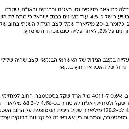
דלה כתוצאה מגיוסים נטו באג"ח ובבנקים ובאג"ח, שקוזזו
בחלקם כתוצאה מהתחזקות השקל בשיעור של כ-4%. עוד מציינים בבנק ישראל כי מתחילת
גדל החוב של המגזר העסקי בכ-2.7%, כלומר ב-20 מיליארד שקל. קצב הגידול השנתי בחוב של
נמשכה חודש מרץ.
ייה בקצב הגידול של האשראי הבנקאי, קצב שהיה שלילי
גידול של האשראי החוץ בנקאי.
החוב של סקטור העסקי לבנקים גדל ב-0.6% ל-401.1 מיליארד שקל בספטמבר. החוב למחז
סחיר גדל ב-1.3% לסך 158.7 מיליארד שקל ולמחזיקי אג"ח לא סחיר בכ
מנגד, החוב לגורמים זרים ירד ב-4.3% לכ-128.2 מיליארד שקל. ריבית הממוצעת על החוב העס
במערכת הבנקאית עמדה על 5.03% בספטמבר, והמרווח בין אשראי זה לפיקדונות בבנקים עמ