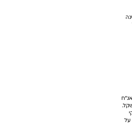
 השנה
יקי אג"ח
-4.1% ל-68.3 מיליארד שקל.
קי
ד על