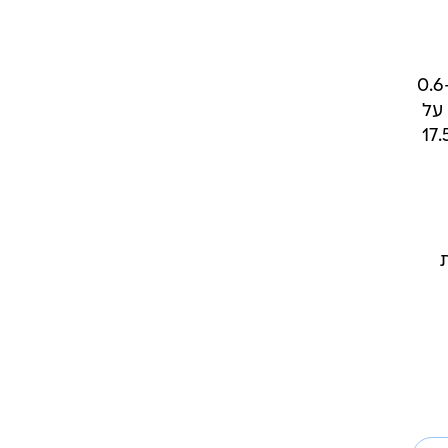
בחודש אוקטובר הנפיק המגזר העסקי (ללא בנקים וביטוח) אגרות חוב, סחירות כולן, בשווי של כ-0.6
על
דים ומתחילת השנה, הסתכמו ההנפקות בבורסה בתל אביב של המגזר העסקי בכ-17.5
ות