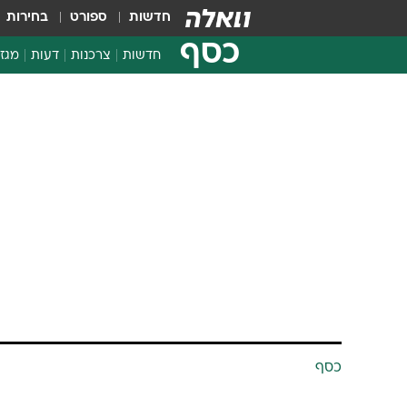
חדשות
ספורט
בחירות
כסף
חדשות
צרכנות
דעות
מגזי
החלטות פיננסיות
בדיקת מוצרים
חדשות מהמדף
השוואת מחירים
צרכנות פיננסית
כסף