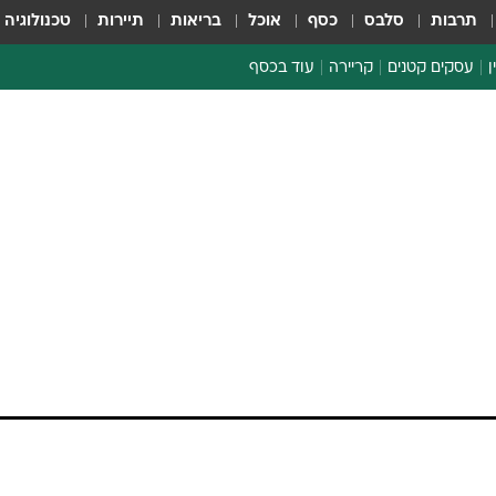
תרבות
סלבס
כסף
אוכל
בריאות
תיירות
טכנולוגיה
ן
עסקים קטנים
קריירה
עוד בכסף
חינוך פיננסי
כסף עולמי
דין וחשבון
קריפטו
הלאונג'
ספורט ביזנס