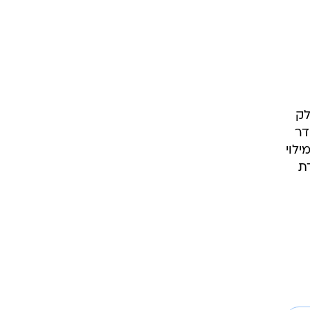
לק
דר
לוי
דת