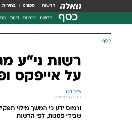
חדשות
ספורט
בחירות
כסף
חדשות
צרכנות
דעות
מגזי
החלטות פיננסיות
בדיקת מוצרים
כסף
חדשות מהמדף
השוואת מחירים
רשות ני"ע מגי
צרכנות פיננסית
על אייפקס ופ
אדיר ונונו
22.11.2010 / 12:07
ורמוס ידע כי המשך מילוי תפקיד
שבידי פסגות, לפי הרשות