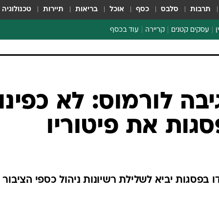
תרבות
סלבס
כסף
אוכל
בריאות
תיירות
טכנולוגיה
ן
עסקים קטנים
קריירה
עוד בכסף
חינוך פיננסי
כסף עולמי
דין וחשבון
קריפטו
בה לורמוס: לא כפינו
ספורט ביזנס
סגות את פיטוריו
ו בפסגות יביא לשלילת רשיונות ניהול כספי הציבור